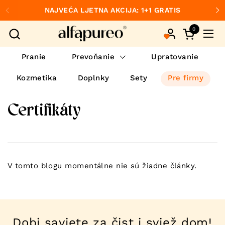
Preskočiť na obsah
NAJVEĆA LJETNA AKCIJA: 1+1 GRATIS
Predchádzajúce
Ďa
0
Otvorte ko
Otvo
Pranie
Prevoňanie
Upratovanie
Kozmetika
Doplnky
Sety
Pre firmy
Certifikáty
V tomto blogu momentálne nie sú žiadne články.
Dobi savjete za čist i svjež dom!