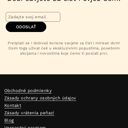
ODOSLAŤ
Pretplati se i dobivaš korisne savjete za čist i mirisan dom!
Osim toga uživat ćeš u ekskluzivnim popustima, posebnim
akcijama i novostima koje ćemo ti poslati prvi.
Obchodné podmienky
Zásady ochrany osobných údajov
Kontakt
Zásady vrátenia peňazí
Blog
Vernostný program