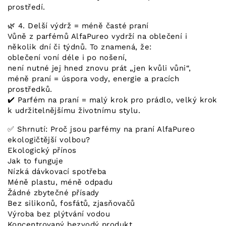
prostředí.
🌿 4. Delší výdrž = méně časté praní
Vůně z parfémů AlfaPureo vydrží na oblečení i
několik dní či týdnů. To znamená, že:
oblečení voní déle i po nošení,
není nutné jej hned znovu prát „jen kvůli vůni“,
méně praní = úspora vody, energie a pracích
prostředků.
✔️ Parfém na praní = malý krok pro prádlo, velký krok
k udržitelnějšímu životnímu stylu.
✅ Shrnutí: Proč jsou parfémy na praní AlfaPureo
ekologičtější volbou?
Ekologický přínos
Jak to funguje
Nízká dávkovací spotřeba
Méně plastu, méně odpadu
Žádné zbytečné přísady
Bez silikonů, fosfátů, zjasňovačů
Výroba bez plýtvání vodou
Koncentrovaný bezvodý produkt