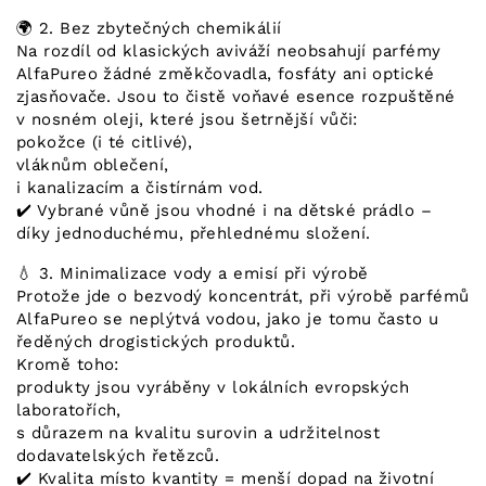
🌍 2. Bez zbytečných chemikálií
Na rozdíl od klasických aviváží neobsahují parfémy
AlfaPureo žádné změkčovadla, fosfáty ani optické
zjasňovače. Jsou to čistě voňavé esence rozpuštěné
v nosném oleji, které jsou šetrnější vůči:
pokožce (i té citlivé),
vláknům oblečení,
i kanalizacím a čistírnám vod.
✔️ Vybrané vůně jsou vhodné i na dětské prádlo –
díky jednoduchému, přehlednému složení.
💧 3. Minimalizace vody a emisí při výrobě
Protože jde o bezvodý koncentrát, při výrobě parfémů
AlfaPureo se neplýtvá vodou, jako je tomu často u
ředěných drogistických produktů.
Kromě toho:
produkty jsou vyráběny v lokálních evropských
laboratořích,
s důrazem na kvalitu surovin a udržitelnost
dodavatelských řetězců.
✔️ Kvalita místo kvantity = menší dopad na životní