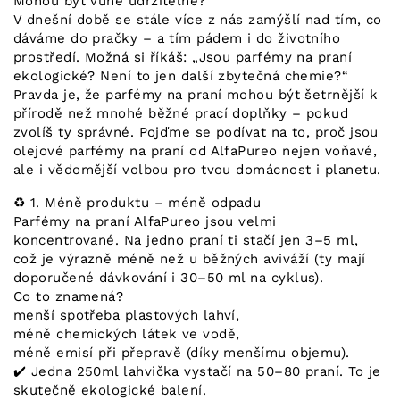
Mohou být vůně udržitelné?
V dnešní době se stále více z nás zamýšlí nad tím, co
dáváme do pračky – a tím pádem i do životního
prostředí. Možná si říkáš: „Jsou parfémy na praní
ekologické? Není to jen další zbytečná chemie?“
Pravda je, že parfémy na praní mohou být šetrnější k
přírodě než mnohé běžné prací doplňky – pokud
zvolíš ty správné. Pojďme se podívat na to, proč jsou
olejové parfémy na praní od AlfaPureo nejen voňavé,
ale i vědomější volbou pro tvou domácnost i planetu.
♻️ 1. Méně produktu – méně odpadu
Parfémy na praní AlfaPureo jsou velmi
koncentrované. Na jedno praní ti stačí jen 3–5 ml,
což je výrazně méně než u běžných aviváží (ty mají
doporučené dávkování i 30–50 ml na cyklus).
Co to znamená?
menší spotřeba plastových lahví,
méně chemických látek ve vodě,
méně emisí při přepravě (díky menšímu objemu).
✔️ Jedna 250ml lahvička vystačí na 50–80 praní. To je
skutečně ekologické balení.