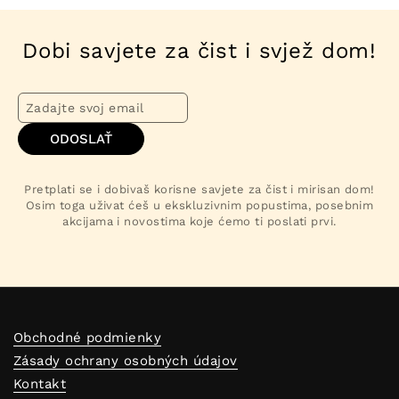
Dobi savjete za čist i svjež dom!
ODOSLAŤ
Pretplati se i dobivaš korisne savjete za čist i mirisan dom!
Osim toga uživat ćeš u ekskluzivnim popustima, posebnim
akcijama i novostima koje ćemo ti poslati prvi.
Obchodné podmienky
Zásady ochrany osobných údajov
Kontakt