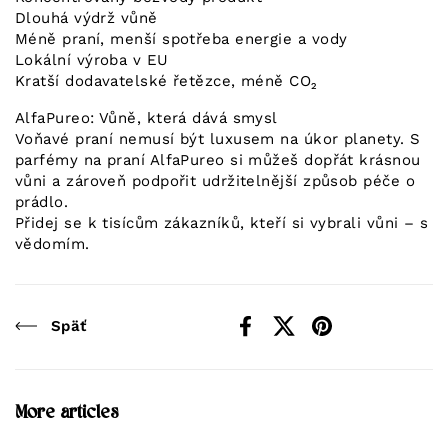
Dlouhá výdrž vůně
Méně praní, menší spotřeba energie a vody
Lokální výroba v EU
Kratší dodavatelské řetězce, méně CO₂
AlfaPureo: Vůně, která dává smysl
Voňavé praní nemusí být luxusem na úkor planety. S
parfémy na praní AlfaPureo si můžeš dopřát krásnou
vůni a zároveň podpořit udržitelnější způsob péče o
prádlo.
Přidej se k tisícům zákazníků, kteří si vybrali vůni – s
vědomím.
Späť
Facebook
X (Twitter)
Pinterest
More articles