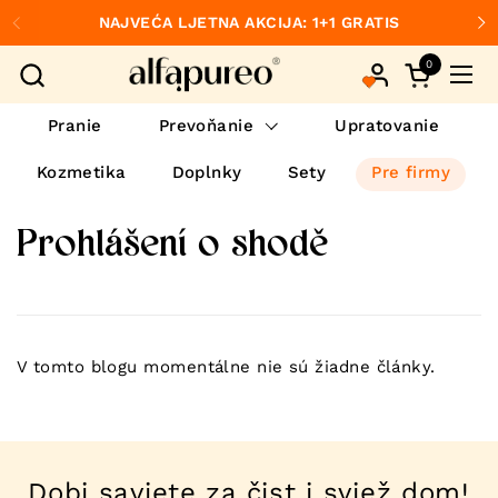
Preskočiť na obsah
NAJVEĆA LJETNA AKCIJA: 1+1 GRATIS
Predchádzajúce
Ďa
0
Otvorte ko
Otvo
Pranie
Prevoňanie
Upratovanie
Kozmetika
Doplnky
Sety
Pre firmy
Prohlášení o shodě
V tomto blogu momentálne nie sú žiadne články.
Dobi savjete za čist i svjež dom!