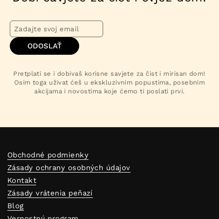
ODOSLAŤ
Pretplati se i dobivaš korisne savjete za čist i mirisan dom!
Osim toga uživat ćeš u ekskluzivnim popustima, posebnim
akcijama i novostima koje ćemo ti poslati prvi.
Obchodné podmienky
Zásady ochrany osobných údajov
Kontakt
Zásady vrátenia peňazí
Blog
Vernostný program