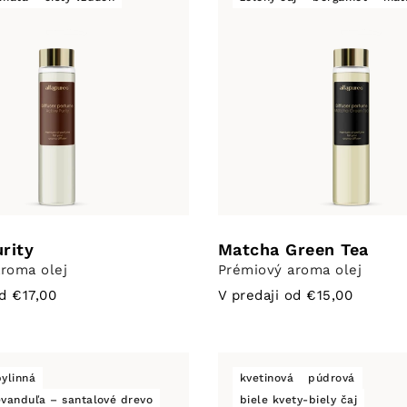
rity
Matcha Green Tea
roma olej
Prémiový aroma olej
od €17,00
V predaji od €15,00
bylinná
kvetinová
púdrová
evanduľa – santalové drevo
biele kvety-biely čaj