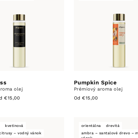
oss
Pumpkin Spice
roma olej
Prémiový aroma olej
od €15,00
Od €15,00
á
kvetinová
orientálna
drevitá
citrusy – vodný vánok
ambra – santalové drevo – 