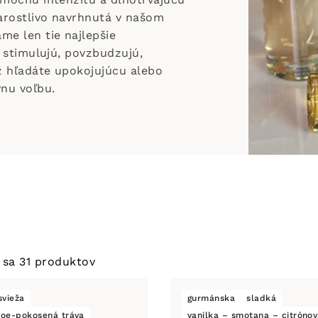
tarostlivo navrhnutá v našom
me len tie najlepšie
é stimulujú, povzbudzujú,
už hľadáte upokojujúcu alebo
nu voľbu.
 sa 31 produktov
svieža
gurmánska
sladká
loe-pokosená tráva
vanilka – smotana – citrónov