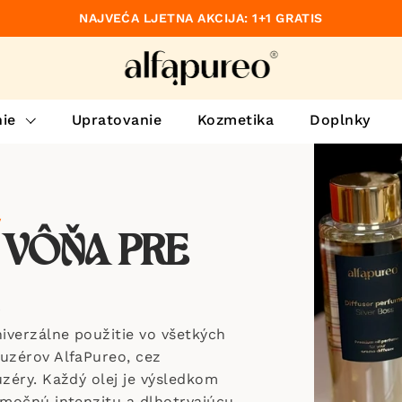
NAJVEĆA LJETNA AKCIJA: 1+1 GRATIS
dzajúce
ie
Upratovanie
Kozmetika
Doplnky
V
 VÔŇA PRE
iverzálne použitie vo všetkých
fuzérov AlfaPureo, cez
uzéry. Každý olej je výsledkom
imočnú intenzitu a dlhotrvajúcu