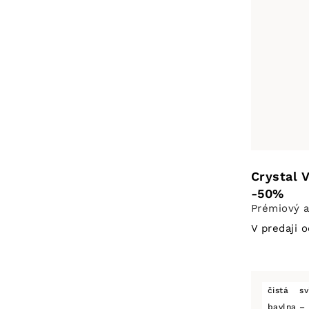
Crystal 
-50%
Prémiový a
V predaji 
čistá
sv
bavlna – 