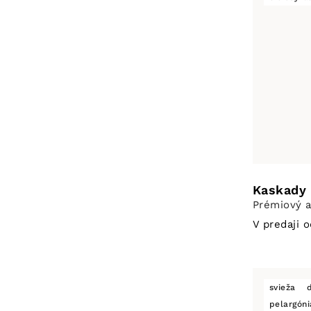
Kaskady
Prémiový a
V predaji 
svieža
pelargóni