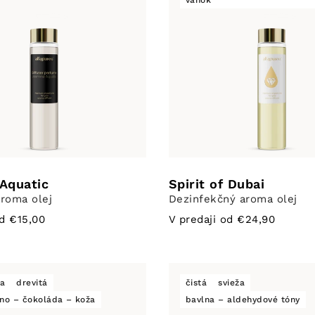
vánok
Aquatic
Spirit of Dubai
roma olej
Dezinfekčný aroma olej
od €15,00
V predaji od €24,90
a
drevitá
čistá
svieža
rno – čokoláda – koža
bavlna – aldehydové tóny