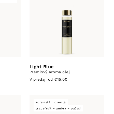
Light Blue
Prémiový aroma olej
V predaji od €15,00
korenistá
drevitá
grapefruit – ambra – pačuli