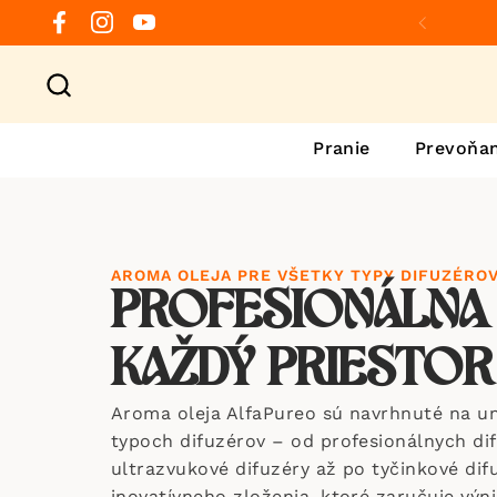
Preskočiť na obsah
Facebook
Instagram
YouTube
Predchá
Pranie
Prevoňan
AROMA OLEJA PRE VŠETKY TYPY DIFUZÉRO
PROFESIONÁLNA
KAŽDÝ PRIESTOR
Aroma oleja AlfaPureo sú navrhnuté na un
typoch difuzérov – od profesionálnych di
ultrazvukové difuzéry až po tyčinkové dif
inovatívneho zloženia, ktoré zaručuje výn