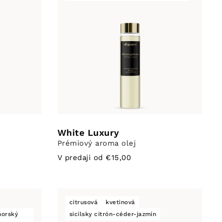
White Luxury
Prémiový aroma olej
V predaji od €15,00
citrusová
kvetinová
morský
sicílsky citrón-céder-jazmín