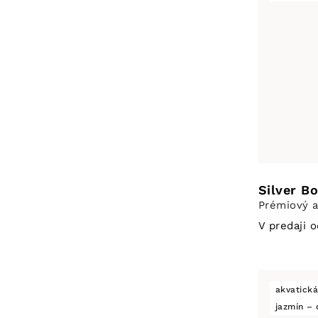
Silver B
Prémiový a
V predaji 
akvatick
jazmín – 