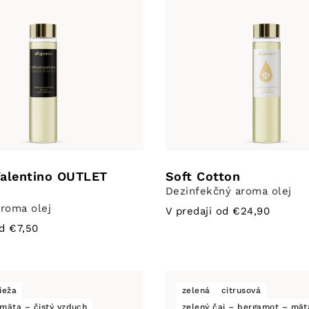
Valentino OUTLET
Soft Cotton
Dezinfekčný aroma olej
roma olej
V predaji od €24,90
od €7,50
ieža
zelená
citrusová
mäta – čistý vzduch
zelený čaj – bergamot – mät