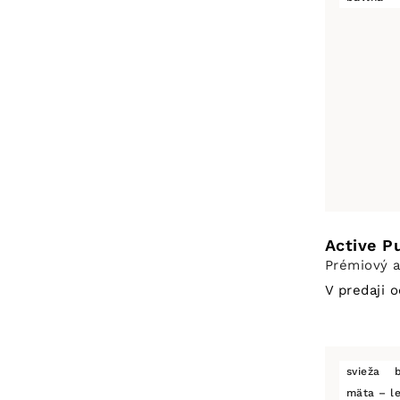
Active Pu
Prémiový a
V predaji 
svieža
mäta – l