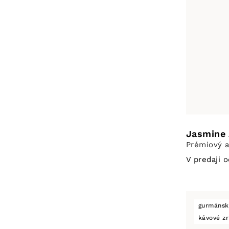
Jasmine 
Prémiový a
V predaji 
gurmánsk
kávové z