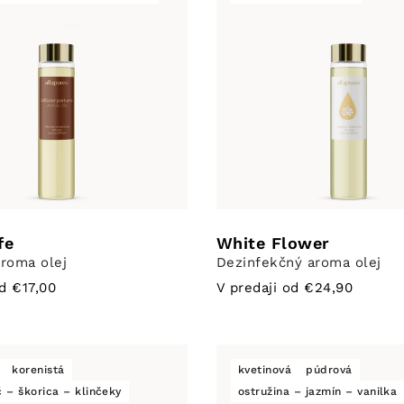
fe
White Flower
roma olej
Dezinfekčný aroma olej
od €17,00
V predaji od €24,90
korenistá
kvetinová
púdrová
 – škorica – klinčeky
ostružina – jazmín – vanilka