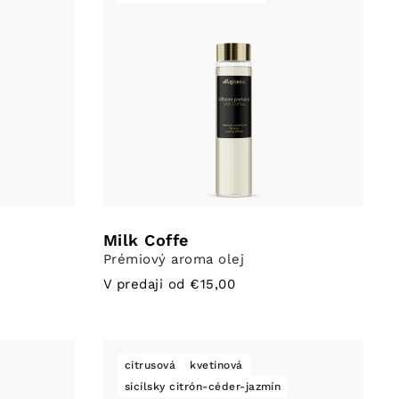
Milk Coffe
Prémiový aroma olej
V predaji od €15,00
citrusová
kvetinová
sicílsky citrón-céder-jazmín