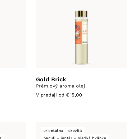
Gold Brick
Prémiový aroma olej
V predaji od €15,00
orientálna
drevitá
a
pačuli – jantár – sladká bylinka