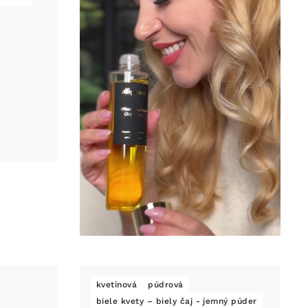
kvetinová
púdrová
biele kvety – biely čaj - jemný púder