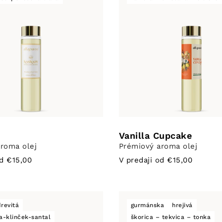
Vanilla Cupcake
roma olej
Prémiový aroma olej
od €15,00
V predaji od €15,00
drevitá
gurmánska
hrejivá
a-klinček-santal
škorica – tekvica – tonka