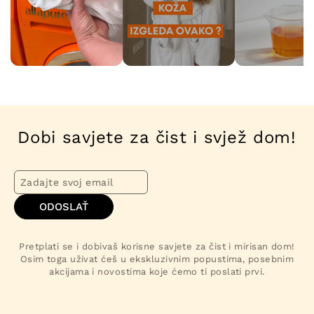
Dobi savjete za čist i svjež dom!
ODOSLAŤ
Pretplati se i dobivaš korisne savjete za čist i mirisan dom!
Osim toga uživat ćeš u ekskluzivnim popustima, posebnim
akcijama i novostima koje ćemo ti poslati prvi.