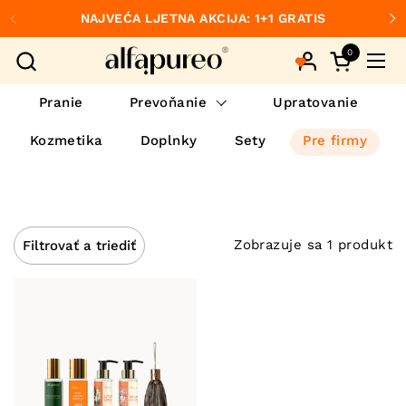
Preskočiť na obsah
NAJVEĆA LJETNA AKCIJA: 1+1 GRATIS
Predchádzajúce
Ďa
0
Otvorte ko
Otvo
Pranie
Prevoňanie
Upratovanie
Kozmetika
Doplnky
Sety
Pre firmy
Zobrazuje sa 1 produkt
Filtrovať a triediť