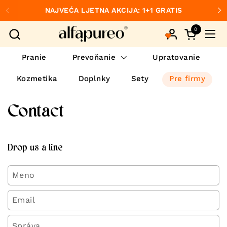
Preskočiť na obsah
NAJVEĆA LJETNA AKCIJA: 1+1 GRATIS
Predchádzajúce
Ďa
0
Otvorte ko
Otvo
Pranie
Prevoňanie
Upratovanie
Kozmetika
Doplnky
Sety
Pre firmy
Contact
Drop us a line
Meno
Email
*
Správa