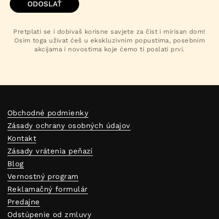
ODOSLAŤ
Pretplati se i dobivaš korisne savjete za čist i mirisan dom!
Osim toga uživat ćeš u ekskluzivnim popustima, posebnim
akcijama i novostima koje ćemo ti poslati prvi.
Obchodné podmienky
Zásady ochrany osobných údajov
Kontakt
Zásady vrátenia peňazí
Blog
Vernostný program
Reklamačný formulár
Predajne
Odstúpenie od zmluvy