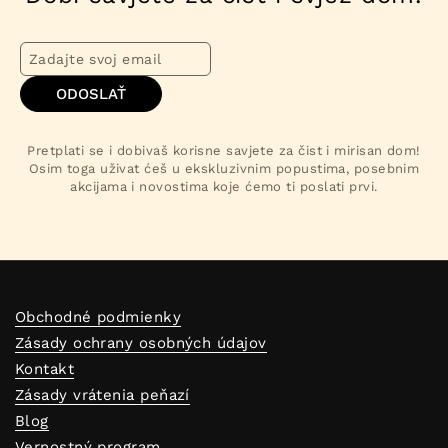
ODOSLAŤ
Pretplati se i dobivaš korisne savjete za čist i mirisan dom!
Osim toga uživat ćeš u ekskluzivnim popustima, posebnim
akcijama i novostima koje ćemo ti poslati prvi.
Obchodné podmienky
Zásady ochrany osobných údajov
Kontakt
Zásady vrátenia peňazí
Blog
Vernostný program