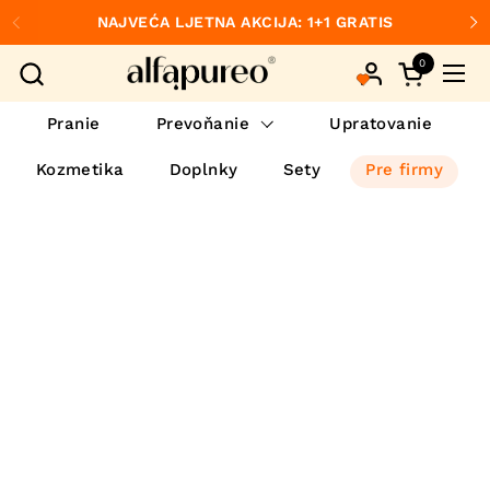
Preskočiť na obsah
NAJVEĆA LJETNA AKCIJA: 1+1 GRATIS
Predchádzajúce
Ďa
0
Otvorte ko
Otvo
Pranie
Prevoňanie
Upratovanie
Kozmetika
Doplnky
Sety
Pre firmy