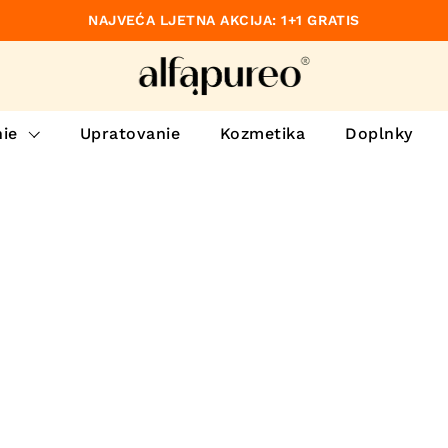
NAJVEĆA LJETNA AKCIJA: 1+1 GRATIS
dzajúce
ie
Upratovanie
Kozmetika
Doplnky