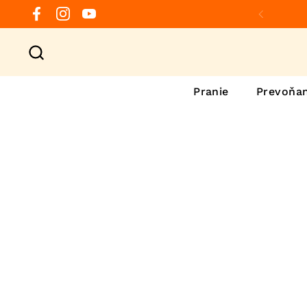
Preskočiť na obsah
Facebook
Instagram
YouTube
Predchá
Pranie
Prevoňan