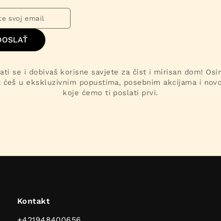
DOSLAŤ
ati se i dobivaš korisne savjete za čist i mirisan dom! Os
t ćeš u ekskluzivnim popustima, posebnim akcijama i nov
koje ćemo ti poslati prvi.
Kontakt
+421948400656