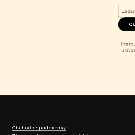
O
Pretpl
uživa
Obchodné podmienky