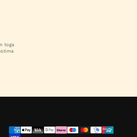
im toga
ostima