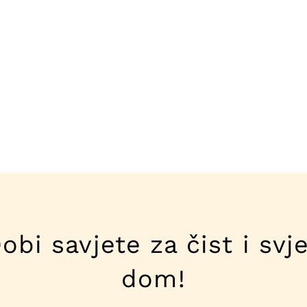
obi savjete za čist i svj
dom!