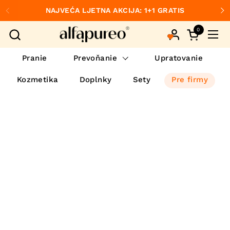
Preskočiť na obsah
NAJVEĆA LJETNA AKCIJA: 1+1 GRATIS
Predchádzajúce
Ďa
0
Otvorte ko
Otvo
Pranie
Prevoňanie
Upratovanie
Kozmetika
Doplnky
Sety
Pre firmy