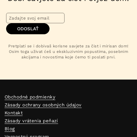
ODOSLAŤ
Pretplati se i dobivaš korisne savjete za čist i mirisan dom!
Osim toga uživat ćeš u ekskluzivnim popustima, posebnim
akcijama i novostima koje ćemo ti poslati prvi.
Obchodné podmienky
Zásady ochrany osobných údajov
Kontakt
Zásady vrátenia peňazí
Blog
Vernostný program