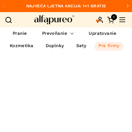
Preskočiť na obsah
NAJVEĆA LJETNA AKCIJA: 1+1 GRATIS
Predchádzajúce
Ďa
0
Otvorte ko
Otvo
Pranie
Prevoňanie
Upratovanie
Kozmetika
Doplnky
Sety
Pre firmy