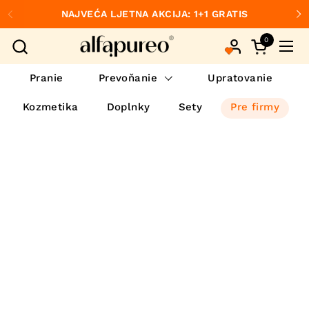
Preskočiť na obsah
NAJVEĆA LJETNA AKCIJA: 1+1 GRATIS
Predchádzajúce
Ďa
0
Otvorte ko
Otvo
Pranie
Prevoňanie
Upratovanie
Kozmetika
Doplnky
Sety
Pre firmy