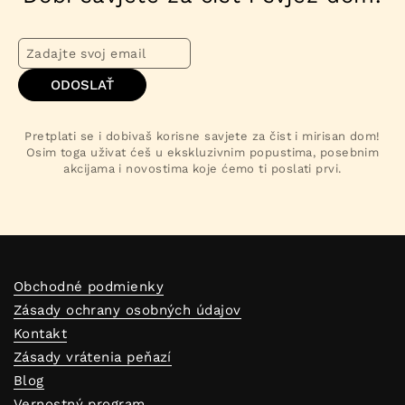
ODOSLAŤ
Pretplati se i dobivaš korisne savjete za čist i mirisan dom!
Osim toga uživat ćeš u ekskluzivnim popustima, posebnim
akcijama i novostima koje ćemo ti poslati prvi.
Obchodné podmienky
Zásady ochrany osobných údajov
Kontakt
Zásady vrátenia peňazí
Blog
Vernostný program