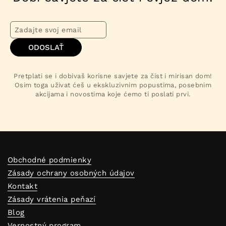
ODOSLAŤ
Pretplati se i dobivaš korisne savjete za čist i mirisan dom!
Osim toga uživat ćeš u ekskluzivnim popustima, posebnim
akcijama i novostima koje ćemo ti poslati prvi.
Obchodné podmienky
Zásady ochrany osobných údajov
Kontakt
Zásady vrátenia peňazí
Blog
Vernostný program