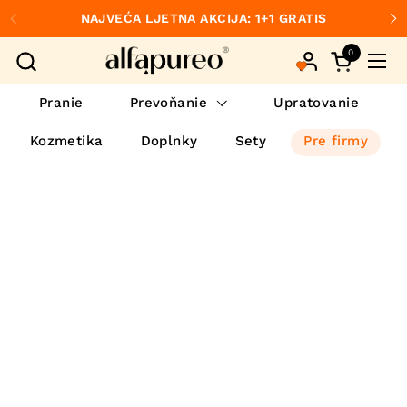
Preskočiť na obsah
NAJVEĆA LJETNA AKCIJA: 1+1 GRATIS
Predchádzajúce
Ďa
0
Otvorte ko
Otvo
Pranie
Prevoňanie
Upratovanie
Kozmetika
Doplnky
Sety
Pre firmy