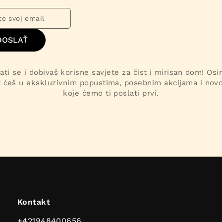
DOSLAŤ
ati se i dobivaš korisne savjete za čist i mirisan dom! Os
t ćeš u ekskluzivnim popustima, posebnim akcijama i nov
koje ćemo ti poslati prvi.
Kontakt
+421948400656