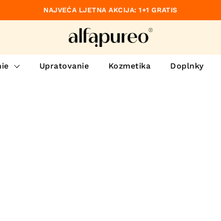
NAJVEĆA LJETNA AKCIJA: 1+1 GRATIS
dzajúce
ie
Upratovanie
Kozmetika
Doplnky