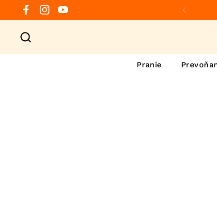
Preskočiť na obsah
Facebook
Instagram
YouTube
Predchá
Pranie
Prevoňan