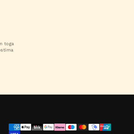
im toga
ostima