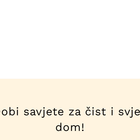
obi savjete za čist i svj
dom!