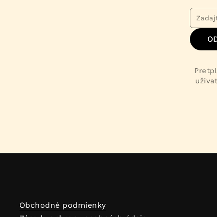
O
Pretpl
uživa
Obchodné podmienky