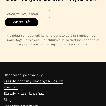
ODOSLAŤ
Pretplati se i dobivaš korisne savjete za čist i mirisan dom!
Osim toga uživat ćeš u ekskluzivnim popustima, posebnim
akcijama i novostima koje ćemo ti poslati prvi.
Obchodné podmienky
Zásady ochrany osobných údajov
Kontakt
Zásady vrátenia peňazí
Blog
Vernostný program