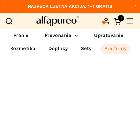
Preskočiť na obsah
NAJVEĆA LJETNA AKCIJA: 1+1 GRATIS
Predchádzajúce
Ďa
0
Otvorte ko
Otvo
Pranie
Prevoňanie
Upratovanie
Kozmetika
Doplnky
Sety
Pre firmy