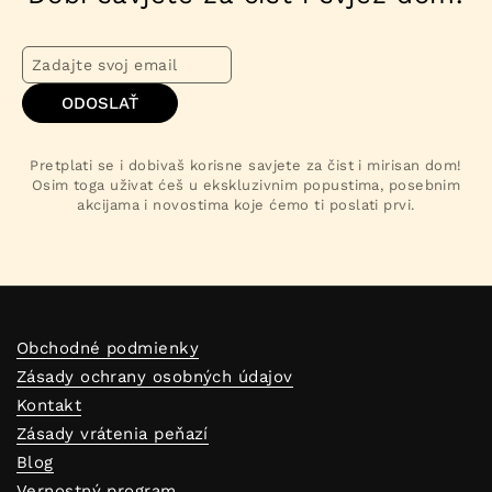
ODOSLAŤ
Pretplati se i dobivaš korisne savjete za čist i mirisan dom!
Osim toga uživat ćeš u ekskluzivnim popustima, posebnim
akcijama i novostima koje ćemo ti poslati prvi.
Obchodné podmienky
Zásady ochrany osobných údajov
Kontakt
Zásady vrátenia peňazí
Blog
Vernostný program