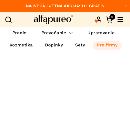
Preskočiť na obsah
NAJVEĆA LJETNA AKCIJA: 1+1 GRATIS
Predchádzajúce
Ďa
0
Otvorte ko
Otvo
Pranie
Prevoňanie
Upratovanie
Kozmetika
Doplnky
Sety
Pre firmy