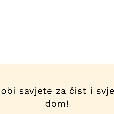
obi savjete za čist i svj
dom!