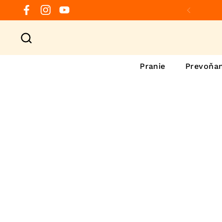
Preskočiť na obsah
Facebook
Instagram
YouTube
Predchá
Pranie
Prevoňan