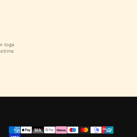
im toga
ostima