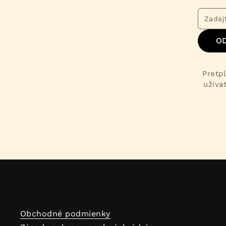
O
Pretpl
uživa
Obchodné podmienky