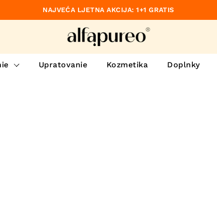
NAJVEĆA LJETNA AKCIJA: 1+1 GRATIS
dzajúce
ie
Upratovanie
Kozmetika
Doplnky