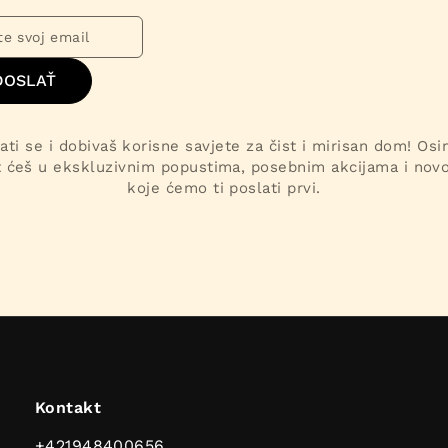
DOSLAŤ
ati se i dobivaš korisne savjete za čist i mirisan dom! Os
t ćeš u ekskluzivnim popustima, posebnim akcijama i nov
koje ćemo ti poslati prvi.
Kontakt
+421948400656