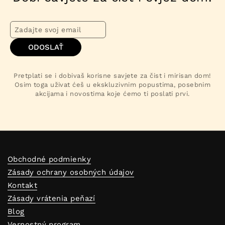
ODOSLAŤ
Pretplati se i dobivaš korisne savjete za čist i mirisan dom!
Osim toga uživat ćeš u ekskluzivnim popustima, posebnim
akcijama i novostima koje ćemo ti poslati prvi.
Obchodné podmienky
Zásady ochrany osobných údajov
Kontakt
Zásady vrátenia peňazí
Blog
Vernostný program