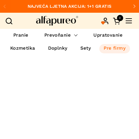
Preskočiť na obsah
NAJVEĆA LJETNA AKCIJA: 1+1 GRATIS
Predchádzajúce
Ďa
0
Otvorte ko
Otvo
Pranie
Prevoňanie
Upratovanie
Kozmetika
Doplnky
Sety
Pre firmy