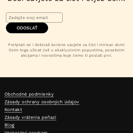
ODOSLAŤ
Pretplati se i dobivaš korisne savjete za čist i mirisan dom!
Osim toga uživat ćeš u ekskluzivnim popustima, posebnim
akcijama i novostima koje ćemo ti poslati prvi.
Obchodné podmienky
Zásady ochrany osobných údajov
Kontakt
Zásady vrátenia peňazí
Blog
Vernostný program