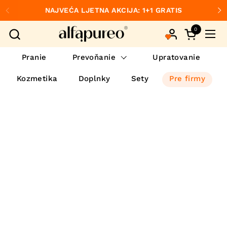
Preskočiť na obsah
NAJVEĆA LJETNA AKCIJA: 1+1 GRATIS
Predchádzajúce
Ďa
0
Otvorte ko
Otvo
Pranie
Prevoňanie
Upratovanie
Kozmetika
Doplnky
Sety
Pre firmy