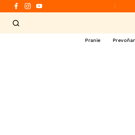
Preskočiť na obsah
Facebook
Instagram
YouTube
Predchá
Pranie
Prevoňan