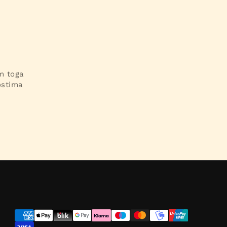
im toga
ostima