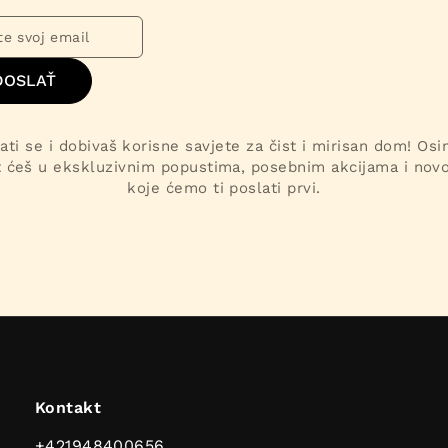
DOSLAŤ
ati se i dobivaš korisne savjete za čist i mirisan dom! Os
t ćeš u ekskluzivnim popustima, posebnim akcijama i nov
koje ćemo ti poslati prvi.
Kontakt
+421948400656