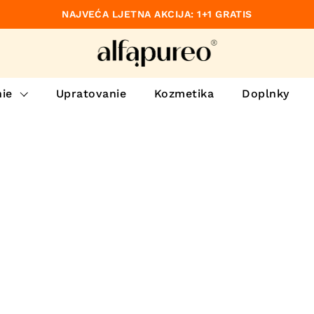
NAJVEĆA LJETNA AKCIJA: 1+1 GRATIS
dzajúce
ie
Upratovanie
Kozmetika
Doplnky