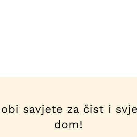
obi savjete za čist i svj
dom!