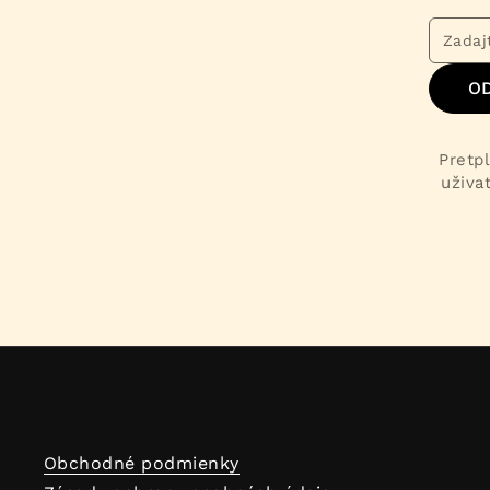
O
Pretpl
uživa
Obchodné podmienky