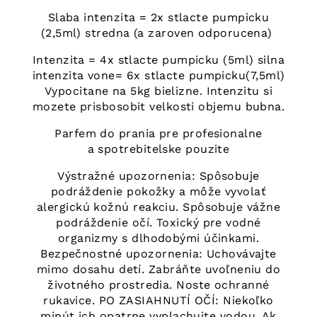
Slaba intenzita = 2x stlacte pumpicku
(2,5ml) stredna (a zaroven odporucena)
Intenzita = 4x stlacte pumpicku (5ml) silna
intenzita vone= 6x stlacte pumpicku(7,5ml)
Vypocitane na 5kg bielizne. Intenzitu si
mozete prisbosobit velkosti objemu bubna.
Parfem do prania pre profesionalne
a spotrebitelske pouzite
Výstražné upozornenia: Spôsobuje
podráždenie pokožky a môže vyvolať
alergickú kožnú reakciu. Spôsobuje vážne
podráždenie očí. Toxický pre vodné
organizmy s dlhodobými účinkami.
Bezpečnostné upozornenia: Uchovávajte
mimo dosahu detí. Zabráňte uvoľneniu do
životného prostredia. Noste ochranné
rukavice. PO ZASIAHNUTÍ OČÍ: Niekoľko
minút ich opatrne vyplachujte vodou. Ak