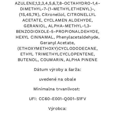
AZULENE,1,2,3,4,5,6,7,8-OCTAHYDRO-1,4-
DIMETHYL-7-(1-METHYLETHENYL)-,
(1S,4S,7R), Citronellol, CITRONELLYL
ACETATE, CYCLAMEN ALDEHYDE,
GERANIOL, ALPHA-METHYL-1,3-
BENZODIOXOLE-5-PROPIONALDEHYDE,
HEXYL CINNAMAL, Phenylacetaldehyde,
Geranyl Acetate,
(ETHOXYMETHOXY)CYCLODODECANE,
ETHYL TRIMETHYLCYCLOPENTENE,
BUTENOL, COUMARIN, ALPHA PINENE
Dátum výroby a šarža:
uvedené na obale
Minimalna trvanlivost:
UFI: CC60-E001-Q001-S1FV
Výrobca: