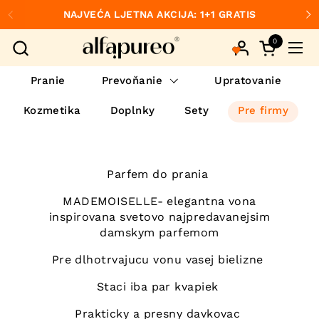
Preskočiť na obsah
NAJVEĆA LJETNA AKCIJA: 1+1 GRATIS
Predchádzajúce
Ďa
0
Otvorte ko
Otvo
Pranie
Prevoňanie
Upratovanie
Kozmetika
Doplnky
Sety
Pre firmy
Parfem do prania
MADEMOISELLE- elegantna vona
inspirovana svetovo najpredavanejsim
damskym parfemom
Pre dlhotrvajucu vonu vasej bielizne
Staci iba par kvapiek
Prakticky a presny davkovac