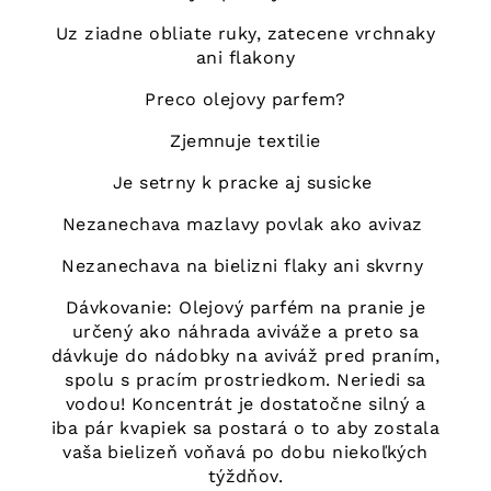
Uz ziadne obliate ruky, zatecene vrchnaky
ani flakony
Preco olejovy parfem?
Zjemnuje textilie
Je setrny k pracke aj susicke
Nezanechava mazlavy povlak ako avivaz
Nezanechava na bielizni flaky ani skvrny
Dávkovanie: Olejový parfém na pranie je
určený ako náhrada aviváže a preto sa
dávkuje do nádobky na aviváž pred praním,
spolu s pracím prostriedkom. Neriedi sa
vodou! Koncentrát je dostatočne silný a
iba pár kvapiek sa postará o to aby zostala
vaša bielizeň voňavá po dobu niekoľkých
týždňov.