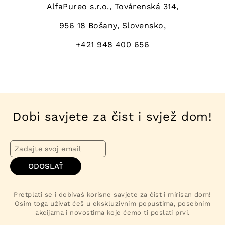
AlfaPureo s.r.o., Továrenská 314,
956 18 Bošany, Slovensko,
+421 948 400 656
Dobi savjete za čist i svjež dom!
ODOSLAŤ
Pretplati se i dobivaš korisne savjete za čist i mirisan dom!
Osim toga uživat ćeš u ekskluzivnim popustima, posebnim
akcijama i novostima koje ćemo ti poslati prvi.