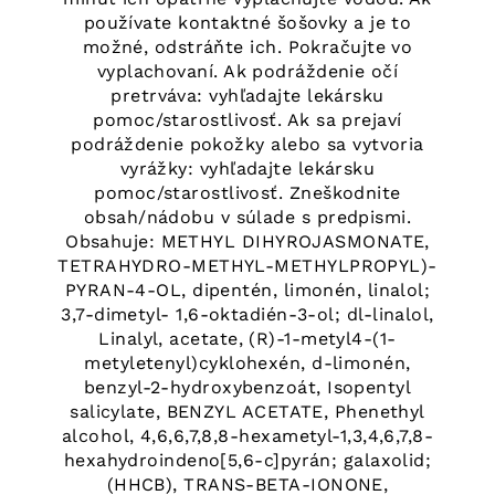
používate kontaktné šošovky a je to
možné, odstráňte ich. Pokračujte vo
vyplachovaní. Ak podráždenie očí
pretrváva: vyhľadajte lekársku
pomoc/starostlivosť. Ak sa prejaví
podráždenie pokožky alebo sa vytvoria
vyrážky: vyhľadajte lekársku
pomoc/starostlivosť. Zneškodnite
obsah/nádobu v súlade s predpismi.
Obsahuje: METHYL DIHYROJASMONATE,
TETRAHYDRO-METHYL-METHYLPROPYL)-
PYRAN-4-OL, dipentén, limonén, linalol;
3,7-dimetyl- 1,6-oktadién-3-ol; dl-linalol,
Linalyl, acetate, (R)-1-metyl4-(1-
metyletenyl)cyklohexén, d-limonén,
benzyl-2-hydroxybenzoát, Isopentyl
salicylate, BENZYL ACETATE, Phenethyl
alcohol, 4,6,6,7,8,8-hexametyl-1,3,4,6,7,8-
hexahydroindeno[5,6-c]pyrán; galaxolid;
(HHCB), TRANS-BETA-IONONE,