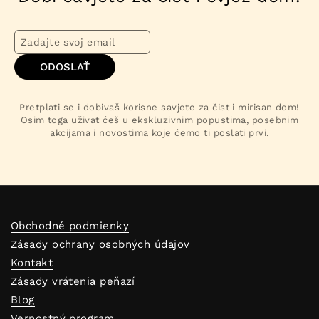
ODOSLAŤ
Pretplati se i dobivaš korisne savjete za čist i mirisan dom!
Osim toga uživat ćeš u ekskluzivnim popustima, posebnim
akcijama i novostima koje ćemo ti poslati prvi.
Obchodné podmienky
Zásady ochrany osobných údajov
Kontakt
Zásady vrátenia peňazí
Blog
Vernostný program