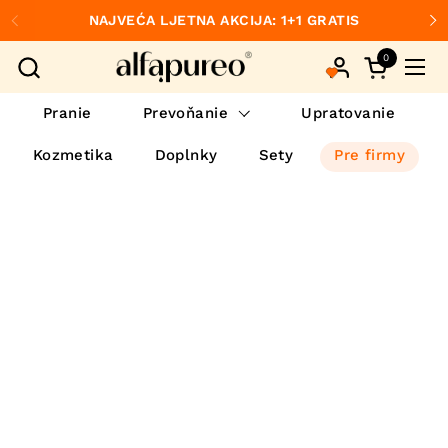
Preskočiť na obsah
NAJVEĆA LJETNA AKCIJA: 1+1 GRATIS
Predchádzajúce
Ďa
0
Otvorte ko
Otvo
Pranie
Prevoňanie
Upratovanie
Kozmetika
Doplnky
Sety
Pre firmy