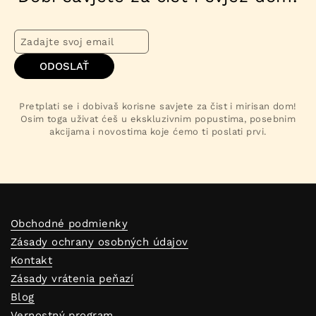
ODOSLAŤ
Pretplati se i dobivaš korisne savjete za čist i mirisan dom!
Osim toga uživat ćeš u ekskluzivnim popustima, posebnim
akcijama i novostima koje ćemo ti poslati prvi.
Obchodné podmienky
Zásady ochrany osobných údajov
Kontakt
Zásady vrátenia peňazí
Blog
Vernostný program