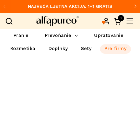
Preskočiť na obsah
NAJVEĆA LJETNA AKCIJA: 1+1 GRATIS
Predchádzajúce
Ďa
0
Otvorte ko
Otvo
Pranie
Prevoňanie
Upratovanie
Kozmetika
Doplnky
Sety
Pre firmy