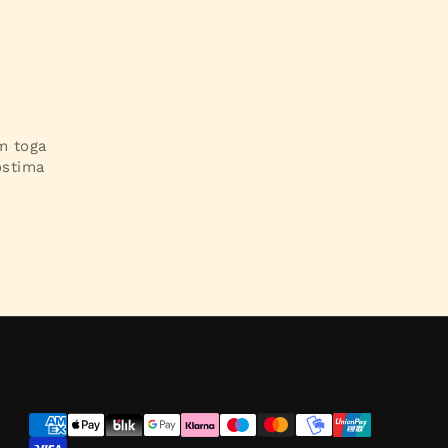
im toga
ostima