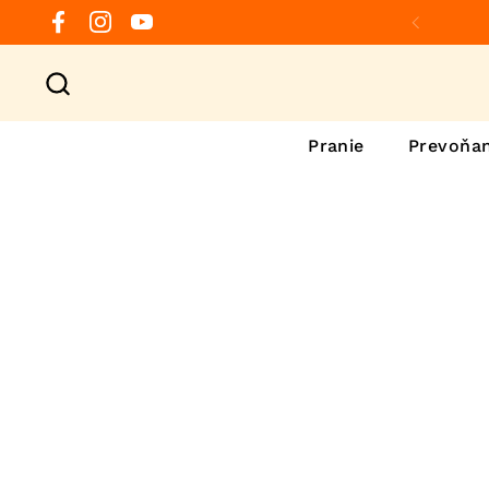
Preskočiť na obsah
Facebook
Instagram
YouTube
Predchá
Pranie
Prevoňan