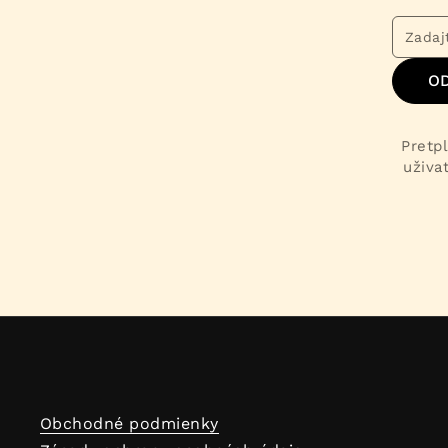
O
Pretpl
uživa
Obchodné podmienky