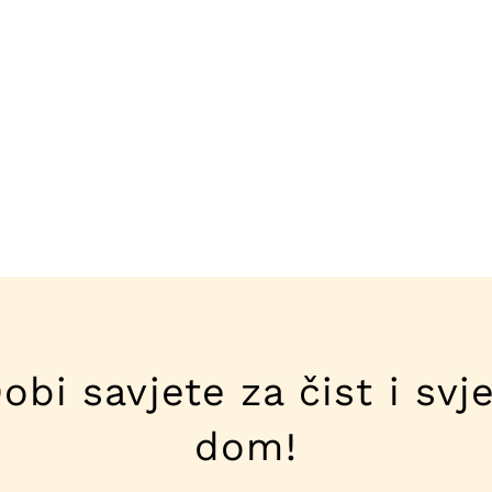
obi savjete za čist i svj
dom!