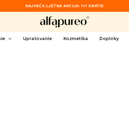
NAJVEĆA LJETNA AKCIJA: 1+1 GRATIS
dzajúce
ie
Upratovanie
Kozmetika
Doplnky