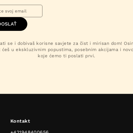
DOSLAŤ
ati se i dobivaš korisne savjete za čist i mirisan dom! Os
t ćeš u ekskluzivnim popustima, posebnim akcijama i nov
koje ćemo ti poslati prvi.
Kontakt
+421948400656