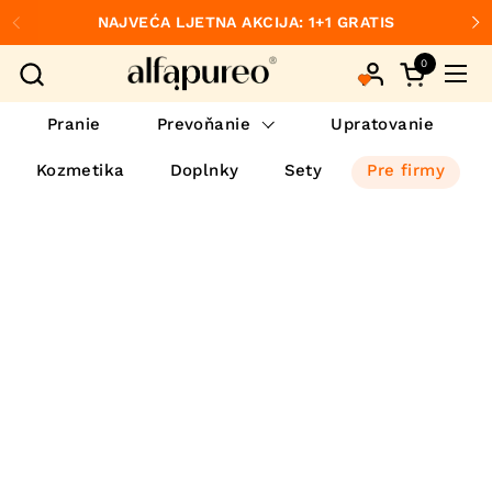
Preskočiť na obsah
NAJVEĆA LJETNA AKCIJA: 1+1 GRATIS
Predchádzajúce
Ďa
0
Otvorte ko
Otvo
Pranie
Prevoňanie
Upratovanie
Kozmetika
Doplnky
Sety
Pre firmy