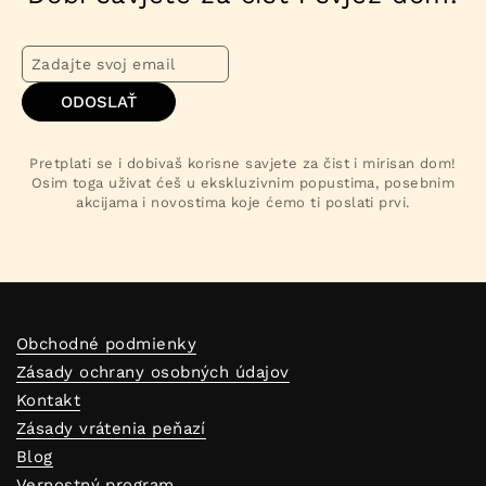
ODOSLAŤ
Pretplati se i dobivaš korisne savjete za čist i mirisan dom!
Osim toga uživat ćeš u ekskluzivnim popustima, posebnim
akcijama i novostima koje ćemo ti poslati prvi.
Obchodné podmienky
Zásady ochrany osobných údajov
Kontakt
Zásady vrátenia peňazí
Blog
Vernostný program