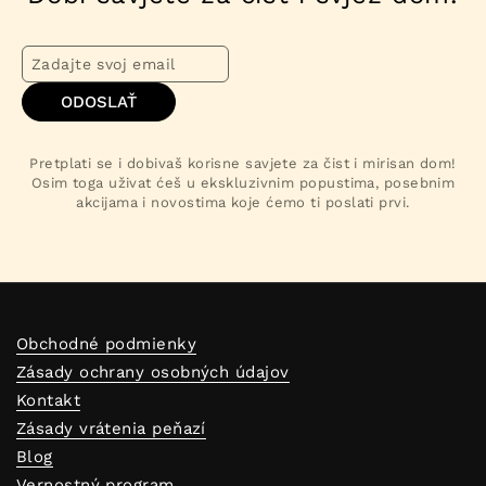
ODOSLAŤ
Pretplati se i dobivaš korisne savjete za čist i mirisan dom!
Osim toga uživat ćeš u ekskluzivnim popustima, posebnim
akcijama i novostima koje ćemo ti poslati prvi.
Obchodné podmienky
Zásady ochrany osobných údajov
Kontakt
Zásady vrátenia peňazí
Blog
Vernostný program