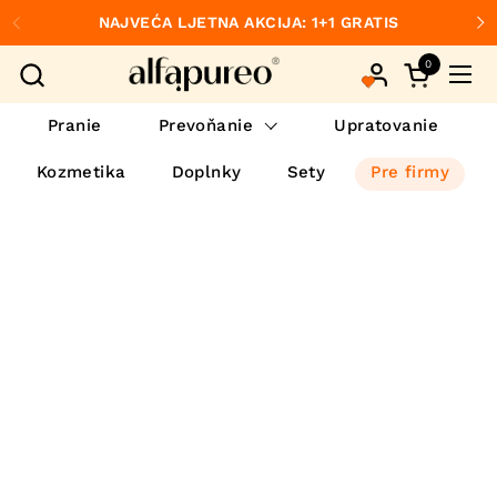
Preskočiť na obsah
NAJVEĆA LJETNA AKCIJA: 1+1 GRATIS
Predchádzajúce
Ďa
0
Otvorte ko
Otvo
Pranie
Prevoňanie
Upratovanie
Kozmetika
Doplnky
Sety
Pre firmy