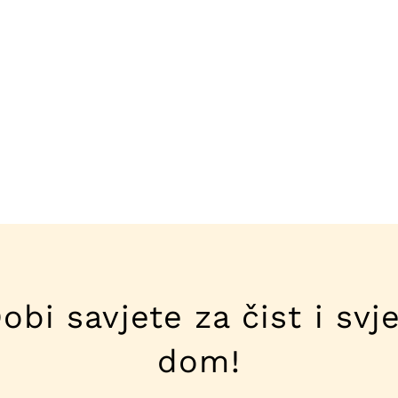
obi savjete za čist i svj
dom!