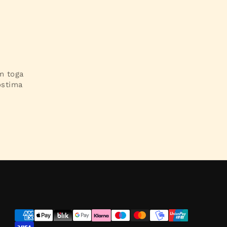
im toga
ostima