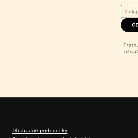
O
Pretpl
uživa
Obchodné podmienky