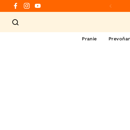
Preskočiť na obsah
Facebook
Instagram
YouTube
Predchá
Pranie
Prevoňan