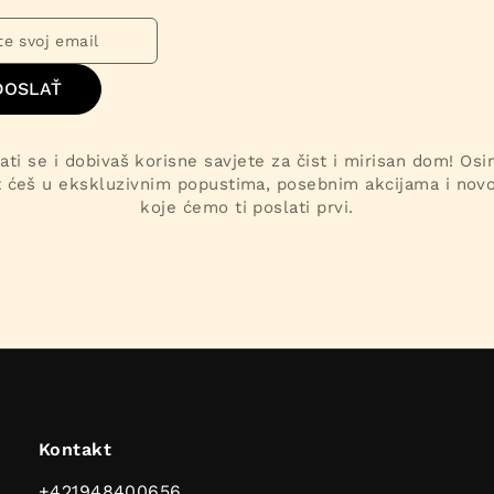
DOSLAŤ
ati se i dobivaš korisne savjete za čist i mirisan dom! Os
t ćeš u ekskluzivnim popustima, posebnim akcijama i nov
koje ćemo ti poslati prvi.
Kontakt
+421948400656