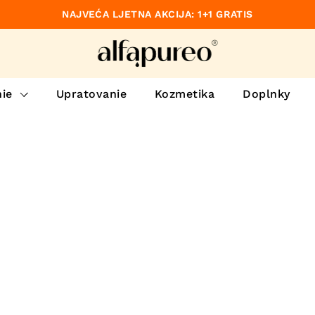
NAJVEĆA LJETNA AKCIJA: 1+1 GRATIS
dzajúce
ie
Upratovanie
Kozmetika
Doplnky