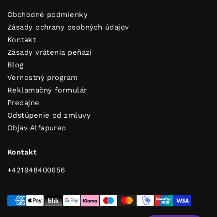
Obchodné podmienky
Zásady ochrany osobných údajov
Kontakt
Zásady vrátenia peňazí
Blog
Vernostný program
Reklamačný formulár
Predajne
Odstúpenie od zmluvy
Dobi savjete za čist i svjež dom!
Objav Alfapureo
Kontakt
ODOSLAŤ
+421948400656
Pretplati se i dobivaš korisne savjete za čist i mirisan dom!
Osim toga uživat ćeš u ekskluzivnim popustima, posebnim
akcijama i novostima koje ćemo ti poslati prvi.