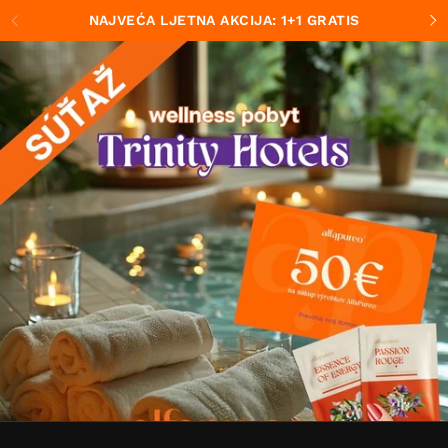
Preskočiť na obsah
NAJVEĆA LJETNA AKCIJA: 1+1 GRATIS
Predchádzajúce
Ďa