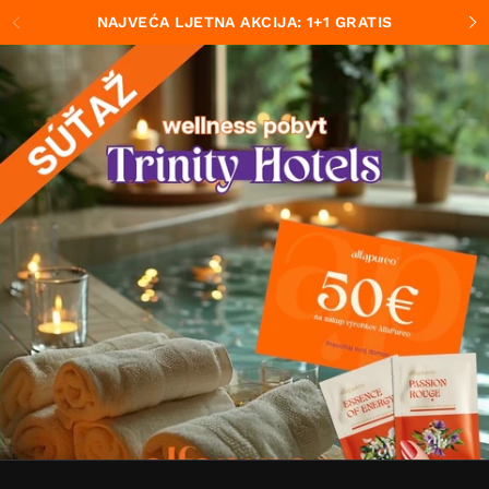
Preskočiť na obsah
NAJVEĆA LJETNA AKCIJA: 1+1 GRATIS
Predchádzajúce
Ďa