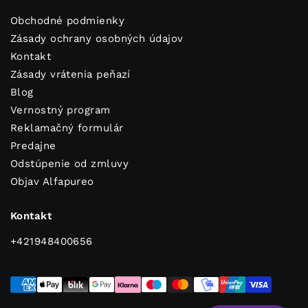
Obchodné podmienky
Zásady ochrany osobných údajov
Kontakt
Zásady vrátenia peňazí
Blog
Vernostný program
Reklamačný formulár
Predajne
Odstúpenie od zmluvy
Dobi savjete za čist i svjež dom!
Objav Alfapureo
Kontakt
ODOSLAŤ
+421948400656
Pretplati se i dobivaš korisne savjete za čist i mirisan dom!
Osim toga uživat ćeš u ekskluzivnim popustima, posebnim
akcijama i novostima koje ćemo ti poslati prvi.