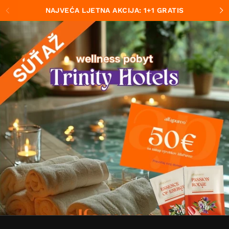
Preskočiť na obsah
NAJVEĆA LJETNA AKCIJA: 1+1 GRATIS
Predchádzajúce
Ďa