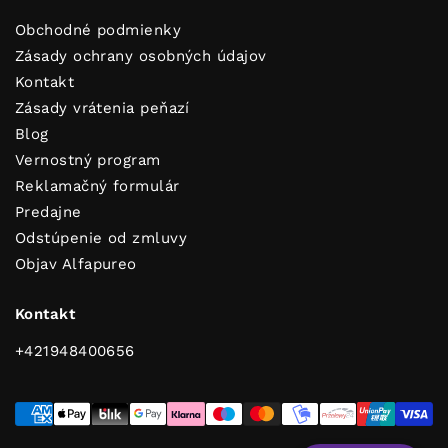
Obchodné podmienky
Zásady ochrany osobných údajov
Kontakt
Zásady vrátenia peňazí
Blog
Vernostný program
Reklamačný formulár
Predajne
Odstúpenie od zmluvy
Dobi savjete za čist i svjež dom!
Objav Alfapureo
Kontakt
ODOSLAŤ
+421948400656
Pretplati se i dobivaš korisne savjete za čist i mirisan dom!
Osim toga uživat ćeš u ekskluzivnim popustima, posebnim
akcijama i novostima koje ćemo ti poslati prvi.