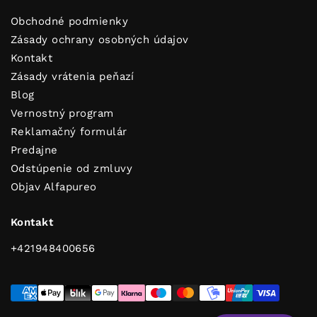
Obchodné podmienky
Zásady ochrany osobných údajov
Kontakt
Zásady vrátenia peňazí
Blog
Vernostný program
Reklamačný formulár
Predajne
Odstúpenie od zmluvy
Dobi savjete za čist i svjež dom!
Objav Alfapureo
Kontakt
ODOSLAŤ
+421948400656
Pretplati se i dobivaš korisne savjete za čist i mirisan dom!
Osim toga uživat ćeš u ekskluzivnim popustima, posebnim
akcijama i novostima koje ćemo ti poslati prvi.