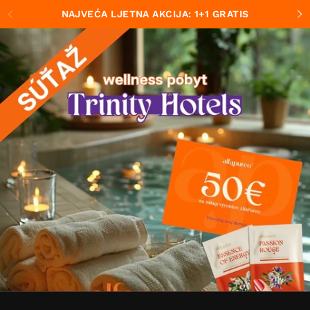
Preskočiť na obsah
NAJVEĆA LJETNA AKCIJA: 1+1 GRATIS
Predchádzajúce
Ďa