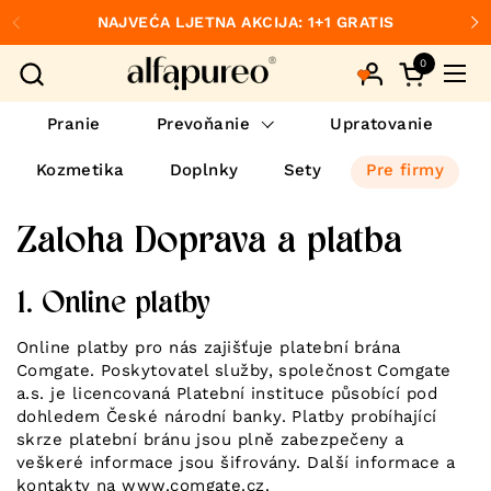
Preskočiť na obsah
NAJVEĆA LJETNA AKCIJA: 1+1 GRATIS
Predchádzajúce
Ďa
0
Otvorte ko
Otvo
Pranie
Prevoňanie
Upratovanie
Kozmetika
Doplnky
Sety
Pre firmy
Zaloha Doprava a platba
1. Online platby
Online platby pro nás zajišťuje platební brána
Comgate. Poskytovatel služby, společnost Comgate
a.s. je licencovaná Platební instituce působící pod
dohledem České národní banky. Platby probíhající
skrze platební bránu jsou plně zabezpečeny a
veškeré informace jsou šifrovány. Další informace a
kontakty na
www.comgate.cz
.