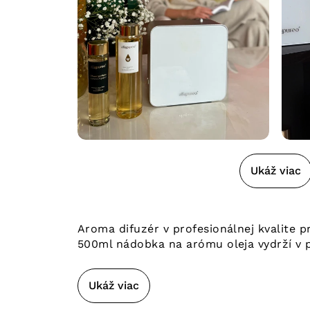
Ukáž viac
Aroma difuzér v profesionálnej kvalite p
500ml nádobka na arómu oleja vydrží v 
Ukáž viac