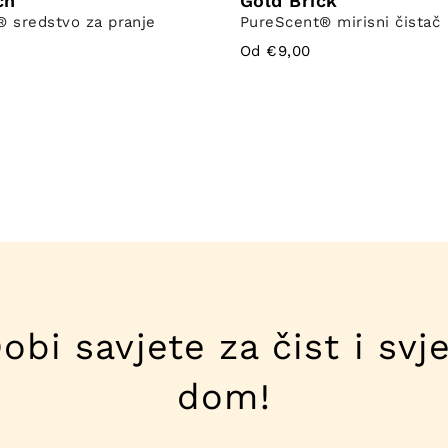
ch
Gold Brick
️ sredstvo za pranje
PureScent®️ mirisni čistač
Od €9,00
obi savjete za čist i svj
dom!