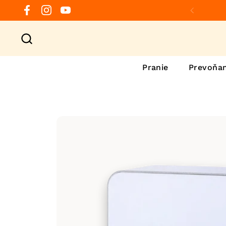
Preskočiť na obsah
Facebook
Instagram
YouTube
Predchá
Pranie
Prevoňan