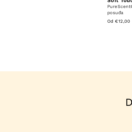
Soft Tou
PureScent®
posuđa
Od €12,00
D