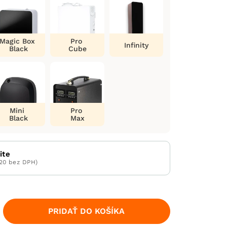
Magic Box
Pro
Infinity
Black
Cube
Mini
Pro
Black
Max
ite
20 bez DPH)
PRIDAŤ DO KOŠÍKA