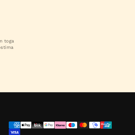
im toga
ostima