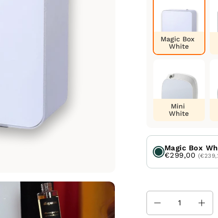
Magic Box
White
Mini
White
Magic Box Wh
€299,00
(€239,
Množstvo