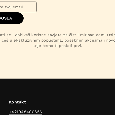
DOSLAŤ
ati se i dobivaš korisne savjete za čist i mirisan dom! Os
t ćeš u ekskluzivnim popustima, posebnim akcijama i nov
koje ćemo ti poslati prvi.
Kontakt
+421948400656