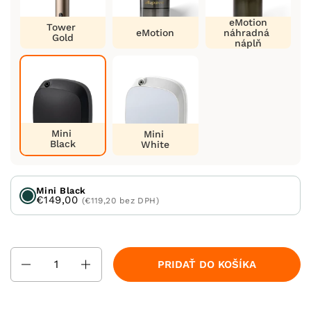
eMotion
Tower
eMotion
náhradná
Gold
náplň
Mini
Mini
Black
White
Mini Black
€149,00
(€119,20 bez DPH)
Množstvo
PRIDAŤ DO KOŠÍKA