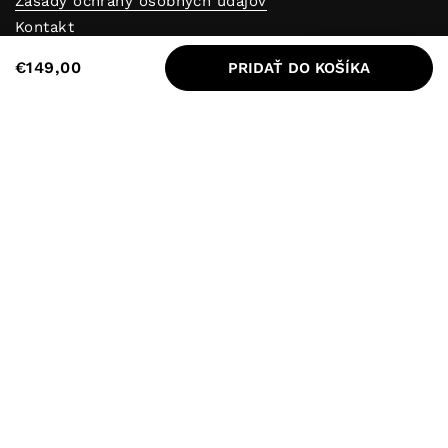
Zásady ochrany osobných údajov
Kontakt
Zásady vrátenia peňazí
Odmeny
€149,00
PRIDAŤ DO KOŠÍKA
Blog
Vernostný program
Reklamačný formulár
Predajne
Odstúpenie od zmluvy
Objav Alfapureo
Kontakt
+421948400656
Autorské práva © od 2018
AlfaPureo🧡
.