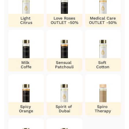
Light
Love Roses
Medical Care
Citrus
OUTLET -50%
OUTLET -50%
Milk
Sensual
Soft
Coffe
Patchouli
Cotton
Spicy
Spirit of
Spiro
Orange
Dubai
Therapy