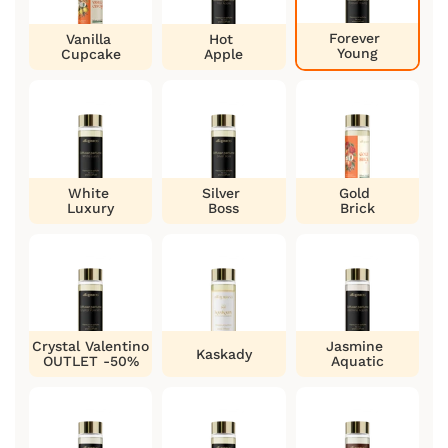
Forever
Vanilla
Hot
Young
Cupcake
Apple
White
Silver
Gold
Luxury
Boss
Brick
Crystal Valentino
Jasmine
Kaskady
OUTLET -50%
Aquatic