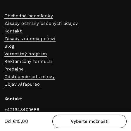
Dobi savjete za čist i svjež dom!
ODOSLAŤ
Pretplati se i dobivaš korisne savjete za čist i mirisan dom!
Osim toga uživat ćeš u ekskluzivnim popustima, posebnim
akcijama i novostima koje ćemo ti poslati prvi.
Obchodné podmienky
Zásady ochrany osobných údajov
Kontakt
Odmeny
Od €15,00
Vyberte možnosti
Zásady vrátenia peňazí
Blog