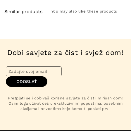
Similar products
You may also
like
these products
Timeless Elegance
Lovely Living
Parfem za pranje s arganovim
PureScent®️ mirisni čistač
uljem
Od €9,00
Od €18,00