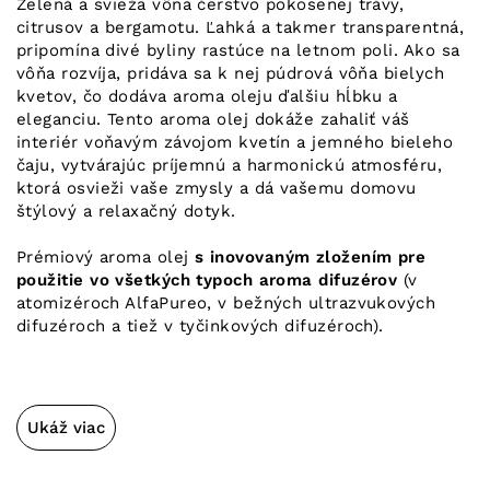
Zelená a svieža vôna čerstvo pokosenej trávy,
citrusov a bergamotu. Ľahká a takmer transparentná,
pripomína divé byliny rastúce na letnom poli. Ako sa
vôňa rozvíja, pridáva sa k nej púdrová vôňa bielych
kvetov, čo dodáva aroma oleju ďalšiu hĺbku a
eleganciu. Tento aroma olej dokáže zahaliť váš
interiér voňavým závojom kvetín a jemného bieleho
čaju, vytvárajúc príjemnú a harmonickú atmosféru,
ktorá osvieži vaše zmysly a dá vašemu domovu
štýlový a relaxačný dotyk.
Prémiový aroma olej
s inovovaným zložením pre
použitie vo všetkých typoch aroma difuzérov
(v
atomizéroch AlfaPureo, v bežných ultrazvukových
difuzéroch a tiež v tyčinkových difuzéroch).
Ukáž viac