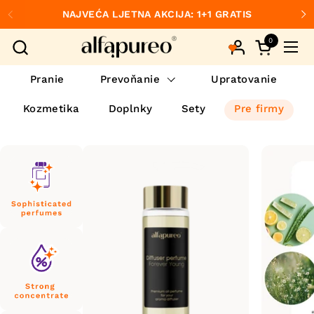
Preskočiť na obsah
NAJVEĆA LJETNA AKCIJA: 1+1 GRATIS
Predchádzajúce
Ďa
0
Otvorte ko
Otvo
Pranie
Prevoňanie
Upratovanie
Kozmetika
Doplnky
Sety
Pre firmy