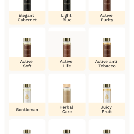
Elegant
Light
Active
Cabernet
Blue
Purity
Active
Active
Active anti
Soft
Life
Tobacco
Herbal
Juicy
Gentleman
Care
Fruit