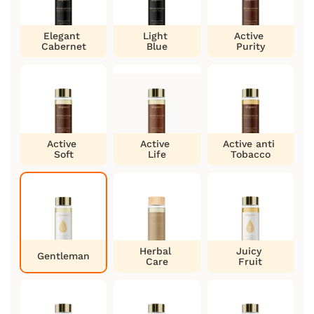
Elegant
Light
Active
Cabernet
Blue
Purity
Active
Active
Active anti
Soft
Life
Tobacco
Herbal
Juicy
Gentleman
Care
Fruit