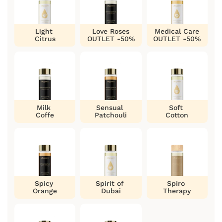
Light
Love Roses
Medical Care
Citrus
OUTLET -50%
OUTLET -50%
Milk
Sensual
Soft
Coffe
Patchouli
Cotton
Spicy
Spirit of
Spiro
Orange
Dubai
Therapy