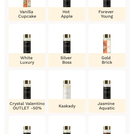
Vanilla
Hot
Forever
Cupcake
Apple
Young
White
Silver
Gold
Luxury
Boss
Brick
Crystal Valentino
Jasmine
Kaskady
OUTLET -50%
Aquatic