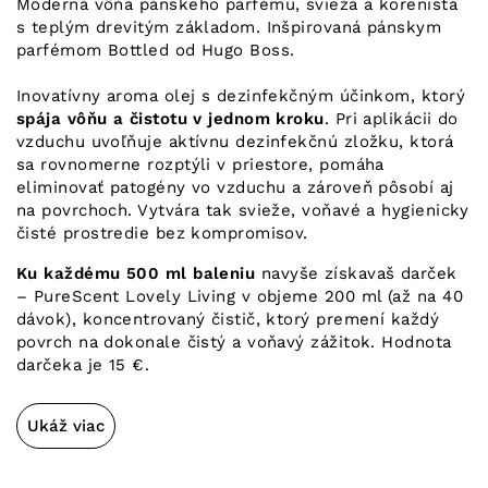
Moderná vôňa pánskeho parfému, svieža a korenistá
s teplým drevitým základom. Inšpirovaná pánskym
parfémom Bottled od Hugo Boss.
Inovatívny aroma olej s dezinfekčným účinkom, ktorý
spája vôňu a čistotu v jednom kroku
. Pri aplikácii do
vzduchu uvoľňuje aktívnu dezinfekčnú zložku, ktorá
sa rovnomerne rozptýli v priestore, pomáha
eliminovať patogény vo vzduchu a zároveň pôsobí aj
na povrchoch. Vytvára tak svieže, voňavé a hygienicky
čisté prostredie bez kompromisov.
Ku každému 500 ml baleniu
navyše získavaš darček
– PureScent Lovely Living v objeme 200 ml (až na 40
dávok), koncentrovaný čistič, ktorý premení každý
povrch na dokonale čistý a voňavý zážitok. Hodnota
darčeka je 15 €.
Ukáž viac