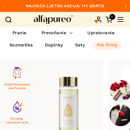
Preskočiť na obsah
NAJVEĆA LJETNA AKCIJA: 1+1 GRATIS
Predchádzajúce
Ďa
0
Otvorte ko
Otvo
Pranie
Prevoňanie
Upratovanie
Kozmetika
Doplnky
Sety
Pre firmy