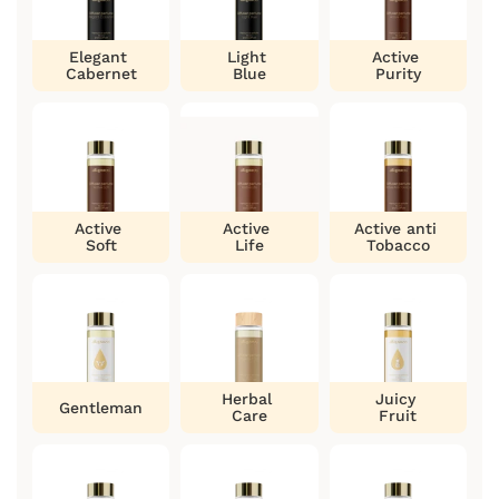
Elegant
Light
Active
Cabernet
Blue
Purity
Active
Active
Active anti
Soft
Life
Tobacco
Herbal
Juicy
Gentleman
Care
Fruit