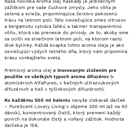
Naša novinka Aroma olej Kaskady je jedinečným
zážitkom pre vaše čuchové zmysly. Jeho vôňa je
zelená a svieža, pripomínajúca čerstvo pokosenú
trávu na letnom poli. Táto osviežujúca zmes citrusov
a bergamotu vytvára ľahkú a takmer transparentnú
vôňu, ktorá vás prenesie do prírody. Je to, akoby sme
sa ocitli na slnečnom letnom poli, na ktorom rastú
divé bylinky. Každá kvapka tohto aroma oleja je ako
osviežujúci výdych letného dňa, ktorý nám pripomína
krásu vonkajšieho sveta.
Prémiový aroma olej
s inovovaným zložením pre
použitie vo všetkých typoch aroma difuzérov
(v
atomizéroch AlfaPureo, v bežných ultrazvukových
difuzéroch a tiež v tyčinkových difuzéroch).
Ku každému 500 ml baleniu
navyše získavaš darček
– PureScent Lovely Living v objeme 200 ml (až na 40
dávok), koncentrovaný čistič, ktorý premení každý
povrch na dokonale čistý a voňavý zážitok. Hodnota
darčeka je 15€.