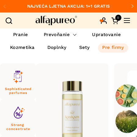
Preskočiť na obsah
NAJVEĆA LJETNA AKCIJA: 1+1 GRATIS
Predchádzajúce
Ďa
0
Otvorte ko
Otvo
Pranie
Prevoňanie
Upratovanie
Kozmetika
Doplnky
Sety
Pre firmy