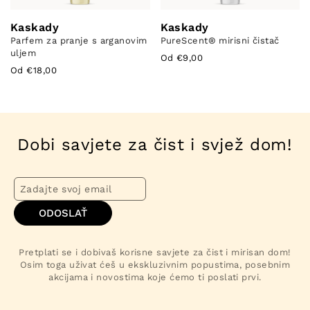
Kaskady
Kaskady
Parfem za pranje s arganovim
PureScent®️ mirisni čistač
uljem
Od €9,00
Od €18,00
Dobi savjete za čist i svjež dom!
ODOSLAŤ
Pretplati se i dobivaš korisne savjete za čist i mirisan dom!
Osim toga uživat ćeš u ekskluzivnim popustima, posebnim
akcijama i novostima koje ćemo ti poslati prvi.