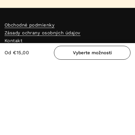
Obchodné podmienky
Zásady ochrany osobných údajov
Kontakt
Zásady vrátenia peňazí
Odmeny
Od €15,00
Vyberte možnosti
Blog
Vernostný program
Reklamačný formulár
Predajne
Odstúpenie od zmluvy
Objav Alfapureo
Kontakt
+421948400656