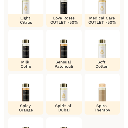
Light
Love Roses
Medical Care
Citrus
OUTLET -50%
OUTLET -50%
Milk
Sensual
Soft
Coffe
Patchouli
Cotton
Spicy
Spirit of
Spiro
Orange
Dubai
Therapy