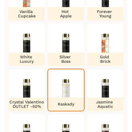
Vanilla
Hot
Forever
Cupcake
Apple
Young
White
Silver
Gold
Luxury
Boss
Brick
Crystal Valentino
Jasmine
Kaskady
OUTLET -50%
Aquatic