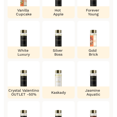
Vanilla
Hot
Forever
Cupcake
Apple
Young
White
Silver
Gold
Luxury
Boss
Brick
Crystal Valentino
Jasmine
Kaskady
OUTLET -50%
Aquatic