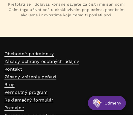
Pretplati se i dobivaš korisne savjete za čist i mirisan dom!
Osim toga uživat ćeš u ekskluzivnim popustima, posebnim
akcijama i novostima koje ćemo ti poslati prvi.
Obchodné podmienky
Zásady ochrany osobných údajov
Kontakt
Zásady vrátenia peňazí
Blog
Vernostný program
Reklamačný formulár
Odmeny
Predajne
Odstúpenie od zmluvy
Objav Alfapureo
Od €24,90
Vyberte možnosti