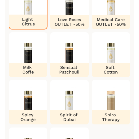
Light
Love Roses
Medical Care
Citrus
OUTLET -50%
OUTLET -50%
Milk
Sensual
Soft
Coffe
Patchouli
Cotton
Spicy
Spirit of
Spiro
Orange
Dubai
Therapy