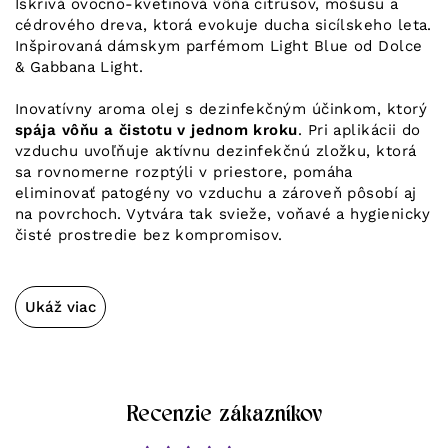
Iskrivá ovocno-kvetinová vôňa citrusov, mošusu a
cédrového dreva, ktorá evokuje ducha sicílskeho leta.
Inšpirovaná dámskym parfémom Light Blue od Dolce
& Gabbana Light.
Inovatívny aroma olej s dezinfekčným účinkom, ktorý
spája vôňu a čistotu v jednom kroku
. Pri aplikácii do
vzduchu uvoľňuje aktívnu dezinfekčnú zložku, ktorá
sa rovnomerne rozptýli v priestore, pomáha
eliminovať patogény vo vzduchu a zároveň pôsobí aj
na povrchoch. Vytvára tak svieže, voňavé a hygienicky
čisté prostredie bez kompromisov.
Ukáž viac
Recenzie zákazníkov