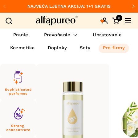
Preskočiť na obsah
NAJVEĆA LJETNA AKCIJA: 1+1 GRATIS
Predchádzajúce
Ďa
0
Otvorte ko
Otvo
Pranie
Prevoňanie
Upratovanie
Kozmetika
Doplnky
Sety
Pre firmy