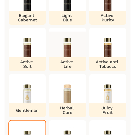
Elegant
Light
Active
Cabernet
Blue
Purity
Active
Active
Active anti
Soft
Life
Tobacco
Herbal
Juicy
Gentleman
Care
Fruit