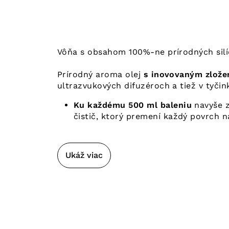
Vôňa s obsahom 100%-ne prírodných silíc
Prírodný aroma olej
s inovovaným zlože
ultrazvukových difuzéroch a tiež v tyčin
Ku každému 500 ml baleniu
navyše 
čistič, ktorý premení každý povrch n
Ukáž viac