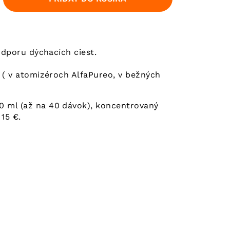
dporu dýchacích ciest.
( v atomizéroch AlfaPureo, v bežných
0 ml (až na 40 dávok), koncentrovaný
15 €.