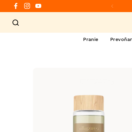
Preskočiť na obsah
Facebook
Instagram
YouTube
Predchá
Pranie
Prevoňan