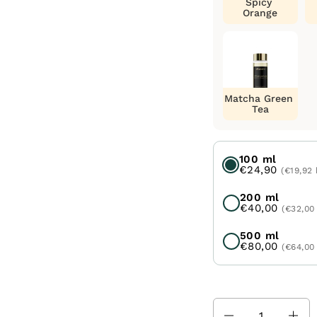
Spicy
Orange
Matcha Green
Tea
100 ml
€24,90
(€19,92
200 ml
€40,00
(€32,00
500 ml
€80,00
(€64,00
Množstvo