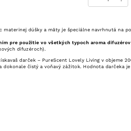
 materinej dúšky a mäty je špeciálne navrhnutá na po
ním pre použitie vo všetkých typoch aroma difuzérov
kových difuzéroch).
získavaš darček – PureScent Lovely Living v objeme 20
a dokonale čistý a voňavý zážitok. Hodnota darčeka je 