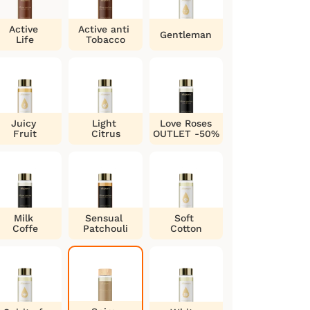
Active
Active anti
Gentleman
Life
Tobacco
Juicy
Light
Love Roses
Fruit
Citrus
OUTLET -50%
Milk
Sensual
Soft
Coffe
Patchouli
Cotton