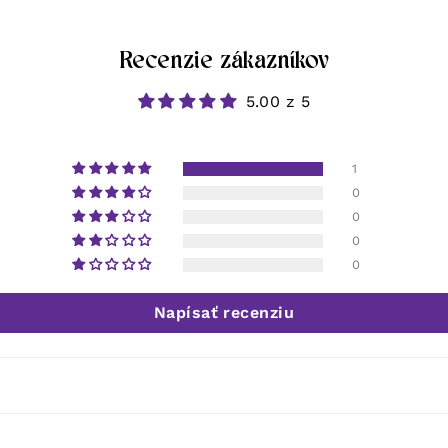
Recenzie zákazníkov
5.00 z 5
1
0
0
0
0
Napísať recenziu