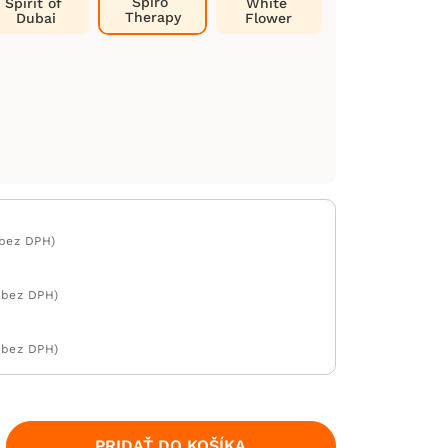
Spiro
Spirit of
White
Therapy
Dubai
Flower
 bez DPH)
 bez DPH)
 bez DPH)
PRIDAŤ DO KOŠÍKA