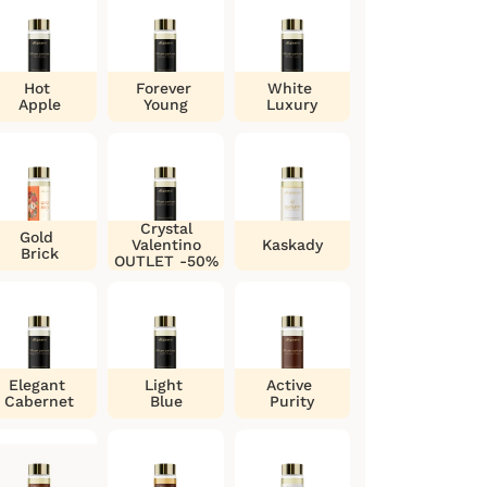
Hot
Forever
White
Apple
Young
Luxury
Crystal
Gold
Valentino
Kaskady
Brick
OUTLET -50%
Elegant
Light
Active
Cabernet
Blue
Purity