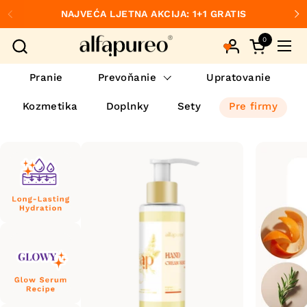
Preskočiť na obsah
NAJVEĆA LJETNA AKCIJA: 1+1 GRATIS
Predchádzajúce
Ďa
0
Otvorte ko
Otvo
Pranie
Prevoňanie
Upratovanie
Kozmetika
Doplnky
Sety
Pre firmy