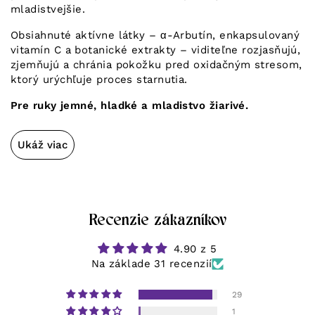
mladistvejšie.
Obsiahnuté aktívne látky – α-Arbutín, enkapsulovaný
vitamín C a botanické extrakty – viditeľne rozjasňujú,
zjemňujú a chránia pokožku pred oxidačným stresom,
ktorý urýchľuje proces starnutia.
Pre ruky jemné, hladké a mladistvo žiarivé.
Ukáž viac
Recenzie zákazníkov
4.90 z 5
Na základe 31 recenzií
29
1