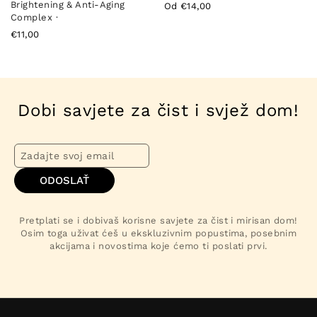
Brightening & Anti-Aging
Od €14,00
Complex ·
€11,00
Dobi savjete za čist i svjež dom!
ODOSLAŤ
Pretplati se i dobivaš korisne savjete za čist i mirisan dom!
Osim toga uživat ćeš u ekskluzivnim popustima, posebnim
akcijama i novostima koje ćemo ti poslati prvi.