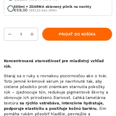
500ml + ZDARMA sklenený pilník na nechty
€59,00
(€47,20 bez DPH)
Množstvo
PRIDAŤ DO KOŠÍKA
Koncentrovaná starostlivosť pre mladistvý vzhľad
rúk.
Staraj sa o ruky s rovnakou pozornosťou ako o tvár.
Toto jemné krémové sérum je navrhnuté tak, aby
cielene pôsobilo proti známkam starnutia pokožky
rúk – zjednocuje tón, redukuje pigmentové škvrny a
obnovuje ich prirodzenú žiarivosť. Ľahká lamelárna
textúra
sa rýchlo vstrebáva, intenzívne hydratuje,
podporuje elasticitu a posilňuje kožnú bariéru
, čím
pomáha rukám pôsobiť hladšie, pevnejšie a