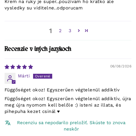
Krem na ruky je super..pouzivam ho kratko ale
vysledky su viditelne..odporucam
1
2
3
Recenzie v iných jazykoch
06/08/2026
Márti
Függőséget okoz! Egyszerűen végtelenül addiktív
Függőséget okoz! Egyszerűen végtelenül addiktív, újra
meg újra nyomom kell belőle :) isteni az illata, és
pihepuha kezet csinál ♥️
Recenziu sa nepodarilo preložiť. Skúste to znova
neskôr