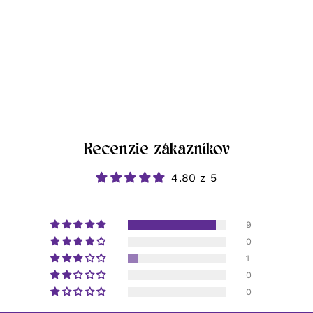
Recenzie zákazníkov
4.80 z 5
9
0
1
0
0