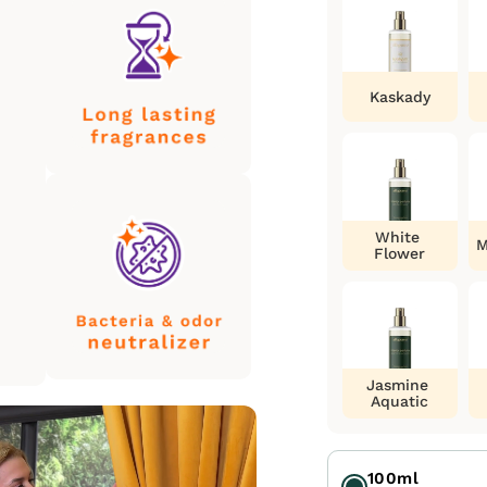
Kaskady
White
M
Flower
Jasmine
Aquatic
100ml