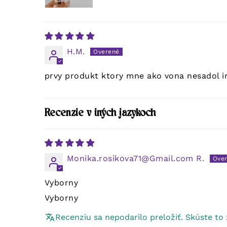
H.M.
prvy produkt ktory mne ako vona nesadol i
Recenzie v iných jazykoch
Monika.rosikova71@Gmail.com R.
Vyborny
Vyborny
Recenziu sa nepodarilo preložiť. Skúste to