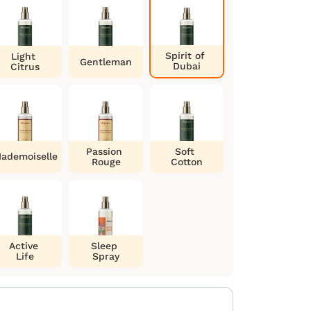
Spirit of
Light
Gentleman
Dubai
Citrus
Passion
Soft
ademoiselle
Rouge
Cotton
Active
Sleep
Life
Spray