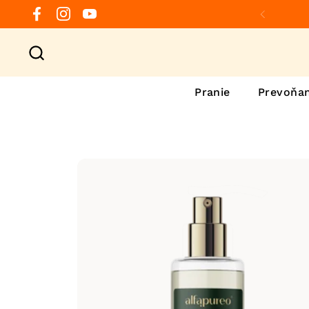
Preskočiť na obsah
Facebook
Instagram
YouTube
Predchá
Pranie
Prevoňan