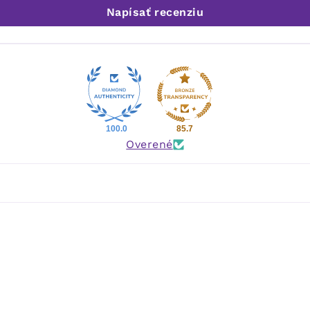
Napísať recenziu
100.0
85.7
Overené