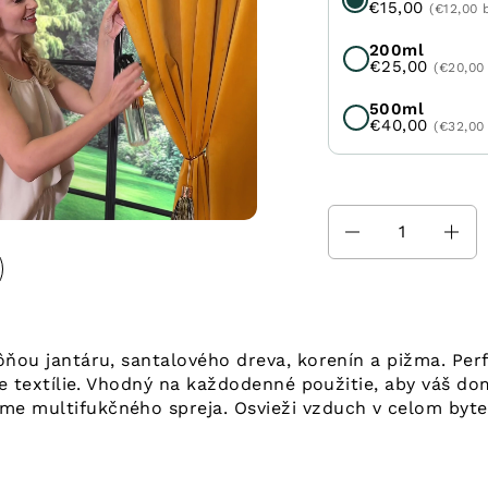
€15,00
(€12,00 
200ml
€25,00
(€20,00
500ml
€40,00
(€32,00
Množstvo
ôňou jantáru, santalového dreva, korenín a pižma. Pe
ie textílie. Vhodný na každodenné použitie, aby váš do
 multifukčného spreja. Osvieži vzduch v celom byte, z