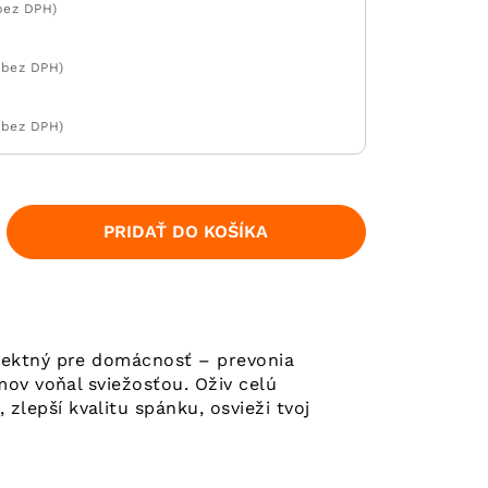
bez DPH)
 bez DPH)
 bez DPH)
PRIDAŤ DO KOŠÍKA
rfektný pre domácnosť – prevonia
mov voňal sviežosťou. Oživ celú
lepší kvalitu spánku, osvieži tvoj