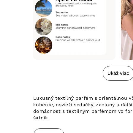
Ukáž viac
Luxusný textilný parfém s orientálnou v
koberce, osvieži sedačky, záclony a ďalš
domácnosť s textilným parfémom vo forme
šatník.