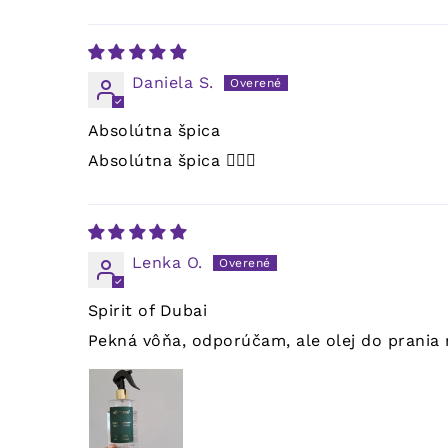
Daniela S.
Absolútna špica
Absolútna špica 👌🏻🤗
Lenka O.
Spirit of Dubai
Pekná vôňa, odporúčam, ale olej do prania m