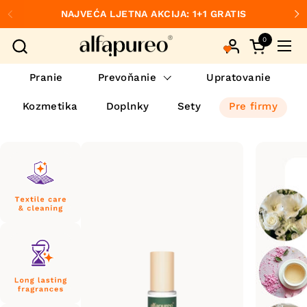
Preskočiť na obsah
NAJVEĆA LJETNA AKCIJA: 1+1 GRATIS
Predchádzajúce
Ďa
0
Otvorte ko
Otvo
Pranie
Prevoňanie
Upratovanie
Kozmetika
Doplnky
Sety
Pre firmy