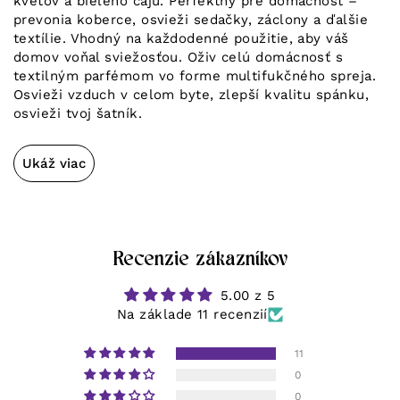
kvetov a bieleho čaju. Perfektný pre domácnosť –
prevonia koberce, osvieži sedačky, záclony a ďalšie
textílie. Vhodný na každodenné použitie, aby váš
domov voňal sviežosťou. Oživ celú domácnosť s
textilným parfémom vo forme multifukčného spreja.
Osvieži vzduch v celom byte, zlepší kvalitu spánku,
osvieži tvoj šatník.
Ukáž viac
Recenzie zákazníkov
5.00 z 5
Na základe 11 recenzií
11
0
0