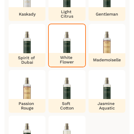
Light
Kaskady
Gentleman
Citrus
White
Spirit of
Mademoiselle
Flower
Dubai
Passion
Soft
Jasmine
Rouge
Cotton
Aquatic