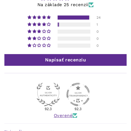
Na základe 25 recenzií
24
1
0
0
0
Napísať recenziu
92.3
92.3
Overené