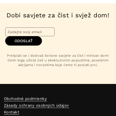
Dobi savjete za čist i svjež dom!
ODOSLAŤ
Pretplati se i dobivaš korisne savjete za čist i mirisan dom!
Osim toga uživat ćeš u ekskluzivnim popustima, posebnim
akcijama i novostima koje ćemo ti poslati prvi.
Obchodné podmienky
Zásady ochrany osobných údajov
Kontakt