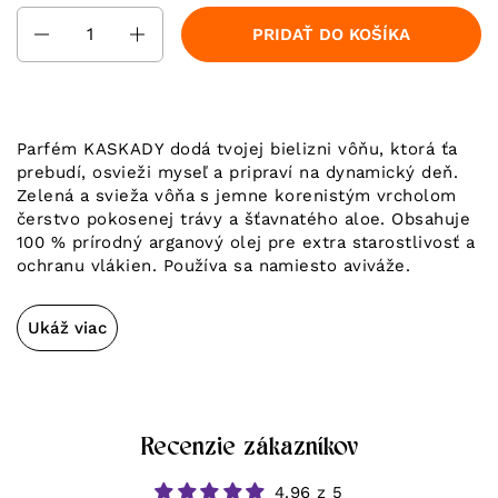
Množstvo
PRIDAŤ DO KOŠÍKA
Parfém KASKADY dodá tvojej bielizni vôňu, ktorá ťa
prebudí, osvieži myseľ a pripraví na dynamický deň.
Zelená a svieža vôňa s jemne korenistým vrcholom
čerstvo pokosenej trávy a šťavnatého aloe. Obsahuje
100 % prírodný arganový olej pre extra starostlivosť a
ochranu vlákien. Používa sa namiesto aviváže.
Ukáž viac
Recenzie zákazníkov
4.96 z 5