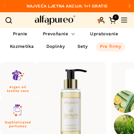
Preskočiť na obsah
NAJVEĆA LJETNA AKCIJA: 1+1 GRATIS
Predchádzajúce
Ďa
0
Otvorte ko
Otvo
Pranie
Prevoňanie
Upratovanie
Kozmetika
Doplnky
Sety
Pre firmy