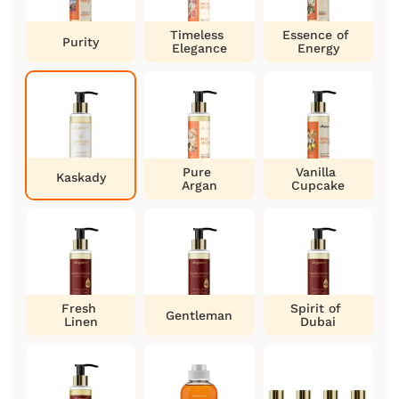
Timeless
Essence of
Purity
Elegance
Energy
Pure
Vanilla
Kaskady
Argan
Cupcake
Fresh
Spirit of
Gentleman
Linen
Dubai