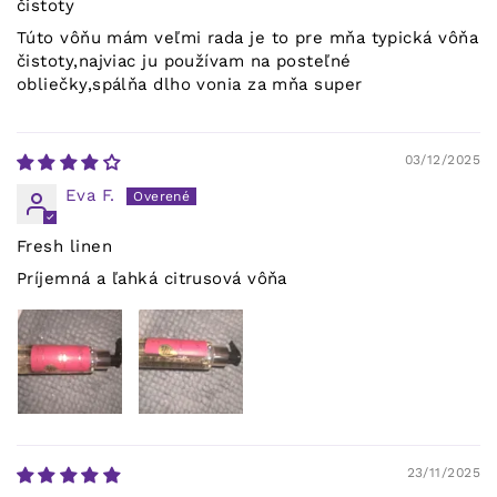
čistoty
Túto vôňu mám veľmi rada je to pre mňa typická vôňa
čistoty,najviac ju používam na posteľné
obliečky,spálňa dlho vonia za mňa super
03/12/2025
Eva F.
Fresh linen
Príjemná a ľahká citrusová vôňa
23/11/2025