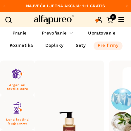
Preskočiť na obsah
NAJVEĆA LJETNA AKCIJA: 1+1 GRATIS
Predchádzajúce
Ďa
0
Otvorte ko
Otvo
Pranie
Prevoňanie
Upratovanie
Kozmetika
Doplnky
Sety
Pre firmy