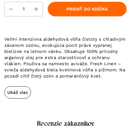
Množstvo
PRIDAŤ DO KOŠÍKA
Veľmi intenzívna aldehydová vôňa čistoty s chladivým
závanom ozónu, evokujúca pocit práve vypranej
bielizne na letnom vánku. Obsahuje 100% prírodný
arganový olej pre extra starostlivosť a ochranu
vlákien. Používa sa namiesto aviváže. Fresh Linen –
svieža aldehydová biela kvetinová vôňa s pižmom. Na
pozadí cítiť čistý ozón a pomarančový kvet.
Ukáž viac
Recenzie zákazníkov