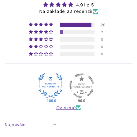
4.91 z 5
Na základe 22 recenzií
20
2
0
0
0
100.0
90.0
Overené
Sort by