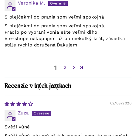
Veronika M.
S olejčekmi do prania som veľmi spokojná
S olejčekmi do prania som veľmi spokojná.
Prádlo po vypraní vonia ešte veľmi dlho.
V e-shope nakupujem už po niekoľký krát, zásielka
stále rýchlo doručená.Ďakujem
1
2
Recenzie v iných jazykoch
02/08/2026
Zuza
Svěží vůně
Svěží vůně, ale mě až tak nevoní, chce to vyzkoušet.