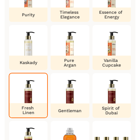
Timeless
Essence of
Purity
Elegance
Energy
Pure
Vanilla
Kaskady
Argan
Cupcake
Fresh
Spirit of
Gentleman
Linen
Dubai