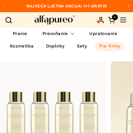
Preskočiť na obsah
NAJVEĆA LJETNA AKCIJA: 1+1 GRATIS
Predchádzajúce
Ďa
0
Otvorte ko
Otvo
Pranie
Prevoňanie
Upratovanie
Kozmetika
Doplnky
Sety
Pre firmy