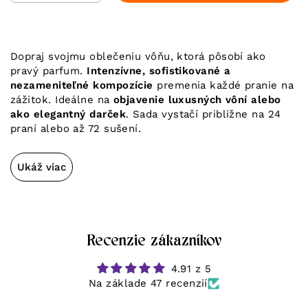
Dopraj svojmu oblečeniu vôňu, ktorá pôsobí ako
pravý parfum.
Intenzívne, sofistikované a
nezameniteľné kompozície
premenia každé pranie na
zážitok. Ideálne na
objavenie luxusných vôní alebo
ako elegantný darček
. Sada vystačí približne na 24
praní alebo až 72 sušení.
Ukáž viac
Recenzie zákazníkov
4.91 z 5
Na základe 47 recenzií