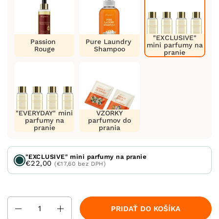
"EXCLUSIVE"
Passion
Pure Laundry
mini parfumy na
Rouge
Shampoo
pranie
"EVERYDAY" mini
VZORKY
parfumy na
parfumov do
pranie
prania
"EXCLUSIVE" mini parfumy na pranie
€22,00
(€17,60 bez DPH)
Množstvo
PRIDAŤ DO KOŠÍKA