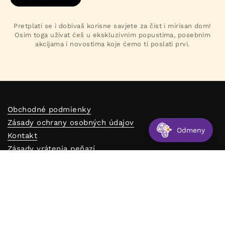
Pretplati se i dobivaš korisne savjete za čist i mirisan dom!
Osim toga uživat ćeš u ekskluzivnim popustima, posebnim
akcijama i novostima koje ćemo ti poslati prvi.
Obchodné podmienky
Zásady ochrany osobných údajov
Odmeny
Kontakt
Zásady vrátenia peňazí
Blog
€22,00
PRIDAŤ DO KOŠÍKA
Vernostný program
Reklamačný formulár
Predajne
Odstúpenie od zmluvy