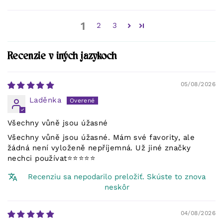
1
2
3
Recenzie v iných jazykoch
05/08/2026
Laděnka
Všechny vůně jsou úžasné
Všechny vůně jsou úžasné. Mám své favority, ale
žádná není vyloženě nepříjemná. Už jiné značky
nechci používat⭐️⭐️⭐️⭐️⭐️
Recenziu sa nepodarilo preložiť. Skúste to znova
neskôr
04/08/2026