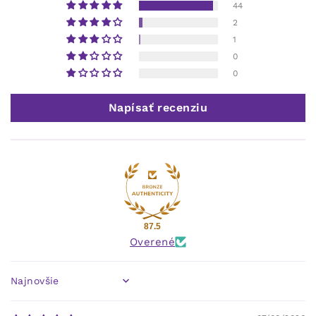
44
2
1
0
0
Napísať recenziu
87.5
Overené
Sort by