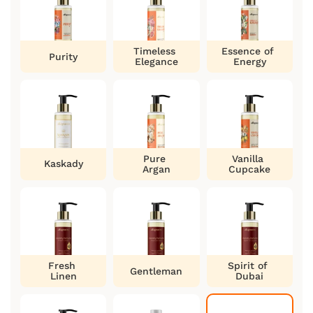
Timeless
Essence of
Purity
Elegance
Energy
Pure
Vanilla
Kaskady
Argan
Cupcake
Fresh
Spirit of
Gentleman
Linen
Dubai