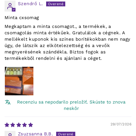
Szendrő L.
Minta cxsomag
Megkaptam a minta csomagot., a termékek, a
csomagolás minta értékűek. Gratulálok a cégnek. A
mellékelt kuponok kis színes borítékokban nem nagy
ügy, de látszik az elkötelezettség és a vevők
megnyerésének szándékla. Biztos fogok as
termékekből rendelni és ajánlani a céget.
Recenziu sa nepodarilo preložiť. Skúste to znova
neskôr
29/07/2026
Zsuzsanna B.B.