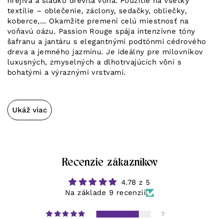
hrejivá a sladko drevitá vôňa. Použitie na všetky
textílie – oblečenie, záclony, sedačky, obliečky,
koberce,... Okamžite premení celú miestnosť na
voňavú oázu. Passion Rouge spája intenzívne tóny
šafranu a jantáru s elegantnými podtónmi cédrového
dreva a jemného jazmínu. Je ideálny pre milovníkov
luxusných, zmyselných a dlhotrvajúcich vôní s
bohatými a výraznými vrstvami.
Ukáž viac
Recenzie zákazníkov
4.78 z 5
Na základe 9 recenzií
7