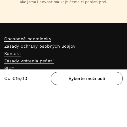
akcijama i novostima koje ćemo ti poslati prvi.
Obchodné podmienky
Zásady ochrany osobných údajov
Kontakt
Zásady vrátenia peňazí
Blog
Vernostný program
Odmeny
Od €15,00
Vyberte možnosti
Reklamačný formulár
Predajne
Odstúpenie od zmluvy
Objav Alfapureo
Kontakt