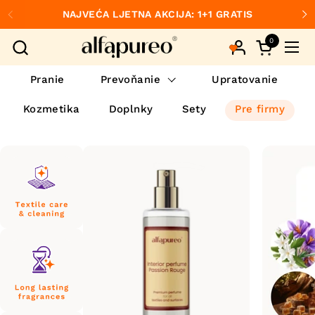
Preskočiť na obsah
NAJVEĆA LJETNA AKCIJA: 1+1 GRATIS
Predchádzajúce
Ďa
0
Otvorte ko
Otvo
Pranie
Prevoňanie
Upratovanie
Kozmetika
Doplnky
Sety
Pre firmy