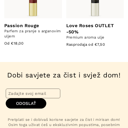
Passion Rouge
Love Roses OUTLET
Parfem za pranje s arganovim
-50%
uljem
Premium aroma ulje
Od €18,00
Rasprodaja od €7,50
Dobi savjete za čist i svjež dom!
ODOSLAŤ
Pretplati se i dobivaš korisne savjete za čist i mirisan dom!
Osim toga uživat ćeš u ekskluzivnim popustima, posebnim