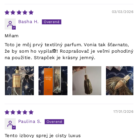
03/03/2026
Basha H.
Mňam
Toto je môj prvý textilný parfum. Vonia tak šťavnato,
že by som ho vypila🙈! Rozprašovač je veľmi pohodlný
na použitie. Strapček je krásny jemný.
17/01/2026
Paulina S.
Tento izbovy sprej je cisty luxus