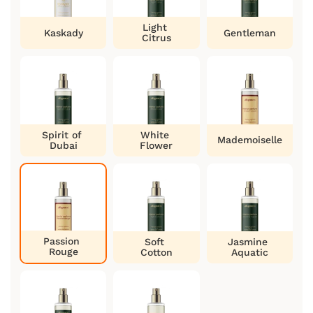
Light
Kaskady
Gentleman
Citrus
Spirit of
White
Mademoiselle
Dubai
Flower
Passion
Soft
Jasmine
Rouge
Cotton
Aquatic