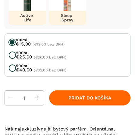
Active
Sleep
Life
Spray
100ml
€15,00
(€12,00 bez DPH)
200ml
€25,00
(€20,00 bez DPH)
500ml
€40,00
(€32,00 bez DPH)
Množstvo
PRIDAŤ DO KOŠÍKA
Náš najexkluzívnejší bytový parfém. Orientálna,