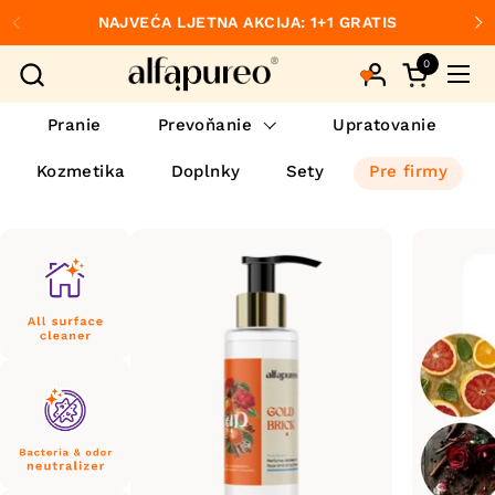
Preskočiť na obsah
NAJVEĆA LJETNA AKCIJA: 1+1 GRATIS
Predchádzajúce
Ďa
0
Otvorte ko
Otvo
Pranie
Prevoňanie
Upratovanie
Kozmetika
Doplnky
Sety
Pre firmy