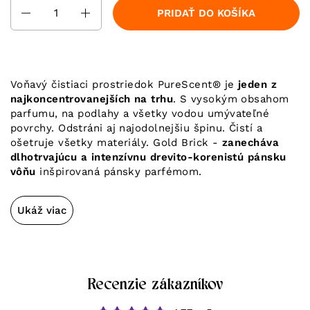
Množstvo
PRIDAŤ DO KOŠÍKA
Voňavý čistiaci prostriedok PureScent®️ je
jeden z
najkoncentrovanejších na trhu
. S vysokým obsahom
parfumu, na podlahy a všetky vodou umývateľné
povrchy. Odstráni aj najodolnejšiu špinu. Čistí a
ošetruje všetky materiály. Gold Brick -
zanecháva
dlhotrvajúcu a intenzívnu drevito-korenistú pánsku
vôňu
inšpirovaná pánsky parfémom.
Ukáž viac
Recenzie zákazníkov