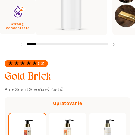
(13)
Hodnotenie: 4.77 z 5
Gold Brick
PureScent®️ voňavý čistič
Upratovanie