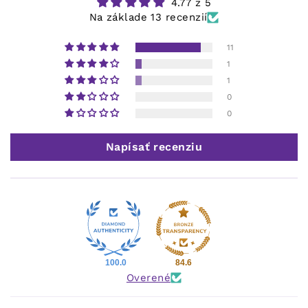
4.77 z 5
Na základe 13 recenzií
11
1
1
0
0
Napísať recenziu
100.0
84.6
Overené