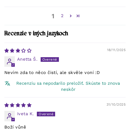
1
2
Recenzie v iných jazykoch
18/11/2025
Anetta Š.
Nevím zda to něco čistí, ale skvěle voní :D
Recenziu sa nepodarilo preložiť. Skúste to znova
neskôr
31/10/2025
Iveta K.
Boží vůně