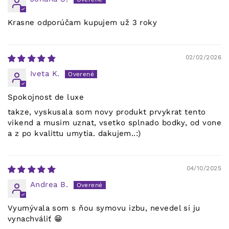
Krasne odporúčam kupujem už 3 roky
02/02/2026
Iveta K.
Spokojnost de luxe
takze, vyskusala som novy produkt prvykrat tento
vikend a musim uznat, vsetko splnado bodky, od vone
a z po kvalittu umytia. dakujem..:)
04/10/2025
Andrea B.
Vyumývala som s ňou symovu izbu, nevedel si ju
vynachváliť 😁