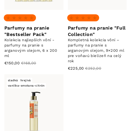
Žiadne recenzie
Žiadne recenzie
Parfumy na pranie
Parfumy na pranie "Full
"Bestseller Pack"
Collection"
Kolekcia najlepších vôní -
Kompletná kolekcia vôní –
parfumy na pranie s
parfumy na pranie s
arganovým olejom, 6 x 200
arganovým olejom, 9×200 ml
ml
pre voňavú bielizeň na celý
rok
€150,00
€168,00
€225,00
€252,00
sladká
hrejivá
vanilka-smotana-citrón