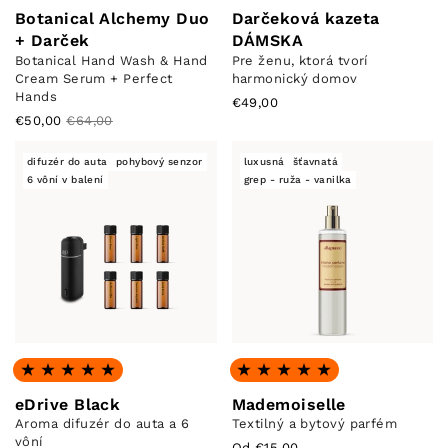
Botanical Alchemy Duo
Darčeková kazeta
+ Darček
DÁMSKA
Botanical Hand Wash & Hand
Pre ženu, ktorá tvorí
Cream Serum + Perfect
harmonický domov
Hands
€49,00
€50,00
€64,00
difuzér do auta
pohybový senzor
luxusná
šťavnatá
6 vôní v balení
grep - ruža - vanilka
Hodnotenie: 4.91 z 5
Hodnotenie: 4.88 z 5
eDrive Black
Mademoiselle
Aroma difuzér do auta a 6
Textilný a bytový parfém
vôní
Od €15,00