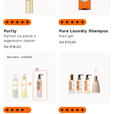
Hodnotenie: 4.96 z 5
Hodnotenie: 4.86 z 5
Purity
Pure Laundry Shampoo
Parfum na pranie s
Prací gél
arganovým olejom
Od €10,00
Od €18,00
NOVINKA
DARČEK
Hodnotenie: 4.0 z 5
Hodnotenie: 4.96 z 5