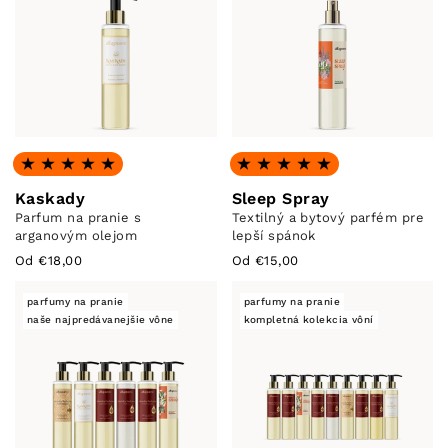
Hodnotenie: 4.96 z 5
Hodnotenie: 5.0 z 5
Kaskady
Sleep Spray
Parfum na pranie s
Textilný a bytový parfém pre
arganovým olejom
lepší spánok
Od €18,00
Od €15,00
parfumy na pranie
parfumy na pranie
naše najpredávanejšie vône
kompletná kolekcia vôní