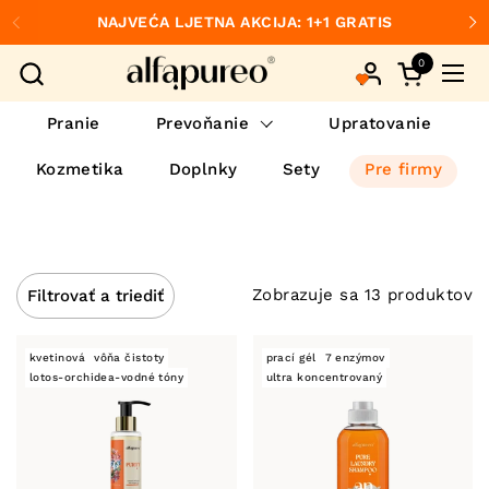
Preskočiť na obsah
NAJVEĆA LJETNA AKCIJA: 1+1 GRATIS
Predchádzajúce
Ďa
0
Otvorte ko
Otvo
Pranie
Prevoňanie
Upratovanie
Kozmetika
Doplnky
Sety
Pre firmy
Zobrazuje sa 13 produktov
Filtrovať a triediť
kvetinová
vôňa čistoty
prací gél
7 enzýmov
lotos-orchidea-vodné tóny
ultra koncentrovaný