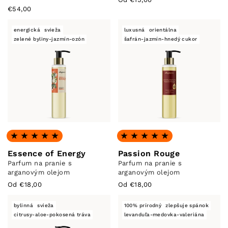
€54,00
energická
svieža
luxusná
orientálna
zelené byliny-jazmín-ozón
šafrán-jazmín-hnedý cukor
Hodnotenie: 4.95 z 5
Hodnotenie: 4.87 z 5
Essence of Energy
Passion Rouge
Parfum na pranie s
Parfum na pranie s
arganovým olejom
arganovým olejom
Od €18,00
Od €18,00
bylinná
svieža
100% prírodný
zlepšuje spánok
citrusy-aloe-pokosená tráva
levanduľa-medovka-valeriána