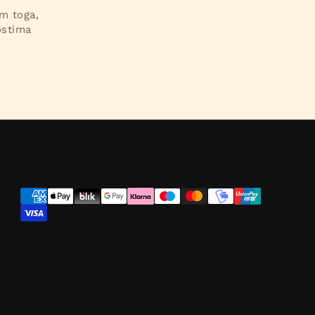
im toga,
ostima