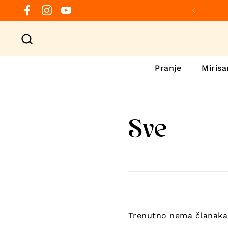
Preskoči na sadržaj
Facebook
Instagram
YouTube
Prethod
Pranje
Mirisa
Sve
Trenutno nema članaka