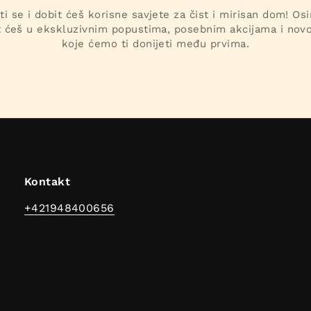
ti se i dobit ćeš korisne savjete za čist i mirisan dom! Os
t ćeš u ekskluzivnim popustima, posebnim akcijama i nov
koje ćemo ti donijeti među prvima.
Kontakt
+421948400656