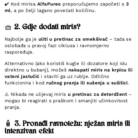
✔️ Kod mirisa
AlfaPureo
preporučujemo započeti s
3
ml
, a po želji lagano povećati količinu.
🧺
2. Gdje dodati miris?
Najbolje ga je
uliti u pretinac za omekšivač
– tada se
oslobađa u pravoj fazi ciklusa i ravnomjerno
raspoređuje.
Alternativno (ako koristiš kugle ili dozatore koji idu
direktno u bubanj), možeš
nakapati miris na krpicu ili
vateni jastučić
i staviti ga uz rublje. Odlično
funkcionira i kod
ručnog pranja ili sušenja u sušilici
.
⚠️ Nikada ne ulijevaj miris
u pretinac za deterdžent
–
mogao bi reagirati s praškom i smanjiti učinkovitost
pranja.
🧴
3. Pronađi ravnotežu: nježan miris ili
intenzivan efekt