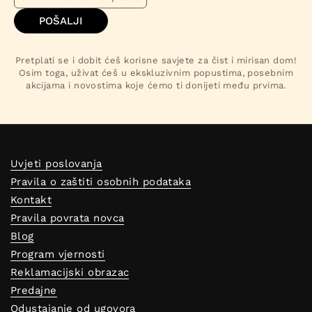
POŠALJI
Pretplati se i dobit ćeš korisne savjete za čist i mirisan dom!
Osim toga, uživat ćeš u ekskluzivnim popustima, posebnim
akcijama i novostima koje ćemo ti donijeti među prvima.
Uvjeti poslovanja
Pravila o zaštiti osobnih podataka
Kontakt
Pravila povrata novca
Blog
Program vjernosti
Reklamacijski obrazac
Predajne
Odustajanje od ugovora