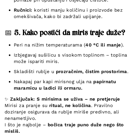
Ručnici:
koristi manju količinu i proizvode bez
omekšivača, kako bi zadržali upijanje.
📅
5. Kako postići da miris traje duže?
Peri na nižim temperaturama (
40 °C ili manje
).
Izbjegavaj sušilicu s visokom toplinom – toplina
može ispariti miris.
Skladišti rublje u
prozračnim, čistim prostorima
.
Nakapaj par kapi mirisnog ulja na
papirnatu
maramicu u ladici ili ormaru.
✨
Zaključak: S mirisima se uživa – ne pretjeruje
Mirisi za pranje su
ritual, ne količina
. Pravilno
doziranje osigurava da rublje miriše predivno, ali
nenametljivo.
I što je najbolje –
bočica traje puno duže nego što
misliš.