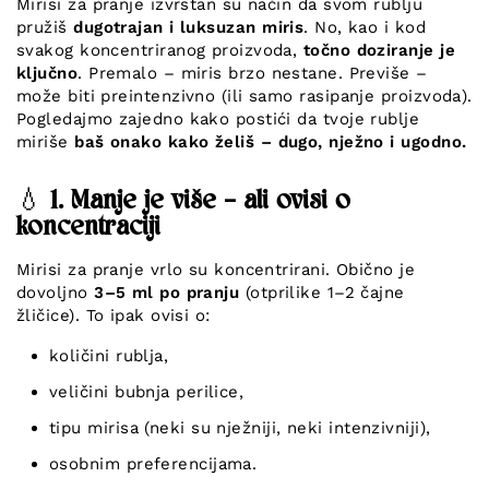
Mirisi za pranje izvrstan su način da svom rublju
pružiš
dugotrajan i luksuzan miris
. No, kao i kod
svakog koncentriranog proizvoda,
točno doziranje je
ključno
. Premalo – miris brzo nestane. Previše –
može biti preintenzivno (ili samo rasipanje proizvoda).
Pogledajmo zajedno kako postići da tvoje rublje
miriše
baš onako kako želiš – dugo, nježno i ugodno.
💧
1. Manje je više – ali ovisi o
koncentraciji
Mirisi za pranje vrlo su koncentrirani. Obično je
dovoljno
3–5 ml po pranju
(otprilike 1–2 čajne
žličice). To ipak ovisi o:
količini rublja,
veličini bubnja perilice,
tipu mirisa (neki su nježniji, neki intenzivniji),
osobnim preferencijama.