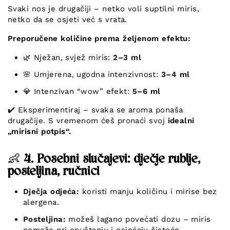
Svaki nos je drugačiji – netko voli suptilni miris,
netko da se osjeti već s vrata.
Preporučene količine prema željenom efektu:
🌿 Nježan, svjež miris:
2–3 ml
🌸 Umjerena, ugodna intenzivnost:
3–4 ml
💎 Intenzivan “wow” efekt:
5–6 ml
✔️ Eksperimentiraj – svaka se aroma ponaša
drugačije. S vremenom ćeš pronaći svoj
idealni
„mirisni potpis“.
👶
4. Posebni slučajevi: dječje rublje,
posteljina, ručnici
Dječja odjeća:
koristi manju količinu i mirise bez
alergena.
Posteljina:
možeš lagano povećati dozu – miris
pomaže pri opuštanju i osjećaju čistoće.