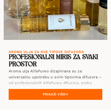
AROMA ULJA ZA SVE TIPOVE DIFUZORA
PROFESIONALNI MIRIS ZA SVAKI
PROSTOR
Aroma ulja AlfaPureo dizajnirana su za
univerzalnu upotrebu u svim tipovima difuzora –
od profesionalnih AlfaPureo difuzora, preko
ultrazvučnih difuzora pa sve do difuzora s
PRIKAŽI VIŠE
štapićima. Svako ulje rezultat je inovativne
formule koja jamči iznimnu intenzivnost i
dugotrajnu svježinu. Naša kolekcija aroma ulja