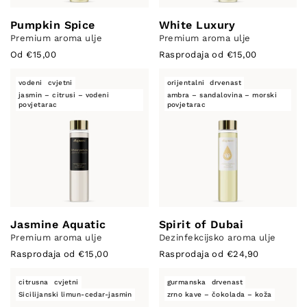
Pumpkin Spice
White Luxury
Premium aroma ulje
Premium aroma ulje
Od €15,00
Rasprodaja od €15,00
vodeni
cvjetni
orijentalni
drvenast
jasmin – citrusi – vodeni
ambra – sandalovina – morski
povjetarac
povjetarac
Jasmine Aquatic
Spirit of Dubai
Premium aroma ulje
Dezinfekcijsko aroma ulje
Rasprodaja od €15,00
Rasprodaja od €24,90
citrusna
cvjetni
gurmanska
drvenast
Sicilijanski limun-cedar-jasmin
zrno kave – čokolada – koža