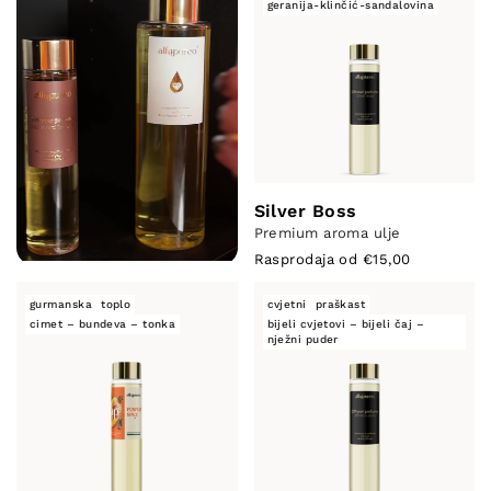
geranija-klinčić-sandalovina
Silver Boss
Premium aroma ulje
Rasprodaja od €15,00
gurmanska
toplo
cvjetni
praškast
cimet – bundeva – tonka
bijeli cvjetovi – bijeli čaj –
nježni puder