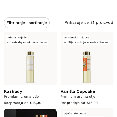
pažljivo je razvijena u vlastitom odjelu za
kreiranje mirisa. Koristimo samo najkvalitetnije
sastojke kako bismo stvorili mirise koji
stimuliraju, potiču, opuštaju i osvježavaju vaše
Prikazuje se 31 proizvod
Filtriranje i sortiranje
okruženje. Bilo da tražite umirujući ili
energizirajući miris – imamo savršen izbor za
zelena
svježe
gurmanska
slatko
vas.
citrusi-aloja-pokošena trava
vanilija – vrhnje – korica limuna
Kaskady
Vanilla Cupcake
Premium aroma ulje
Premium aroma ulje
Rasprodaja od €15,00
Rasprodaja od €15,00
svježe
drvenast