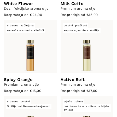
White Flower
Milk Coffe
Dezinfekcijsko aroma ulje
Premium aroma ulje
Rasprodaja od €24,90
Rasprodaja od €15,00
citrusna
začinjena
cvjetni
praškast
naranča – cimet – klinčići
kupina – jasmin – vanilija
Spicy Orange
Active Soft
Premium aroma ulje
Premium aroma ulje
Rasprodaja od €15,00
Rasprodaja od €17,00
citrusna
cvjetni
svježe
zelena
Sicilijanski limun-cedar-jasmin
pokošena trava – citrusi – bijelo
cvijeće