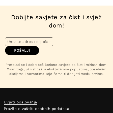
Dobijte savjete za čist i svjež
dom!
POŠALJI
Pretplati se i dobit ćeš korisne savjete za čist i mirisan dom!
Osim toga, uživat ćeš u ekskluzivnim popustima, posebnim
akcijama i novostima koje ćemo ti donijeti među prvima.
Uvjeti poslovanja
Pravila o zaštiti osobnih podataka